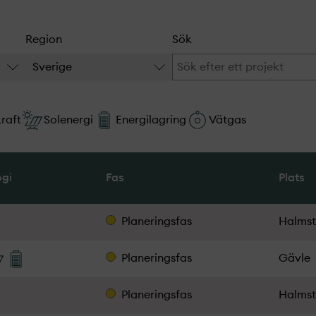
Region
Sök
Sverige
raft
Solenergi
Energilagring
Vätgas
ogi
Fas
Plats
Planeringsfas
Halms
Planeringsfas
Gävle
Planeringsfas
Halms