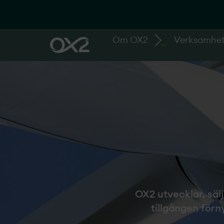
Om OX2
Verksamhe
OX2 utvecklar, sälj
tillgången förn