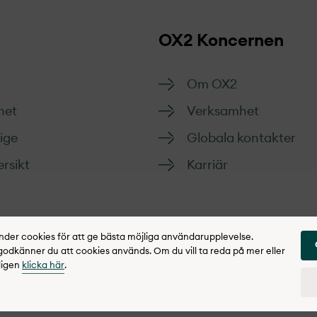
OX2 Koncernen
Om OX2
het
Verksamhet
rige
Globala kontakter
rsikt
Karriär
er cookies för att ge bästa möjliga användarupplevelse.
dkänner du att cookies används. Om du vill ta reda på mer eller
ligen
klicka här
.
gritetspolicy
Rapportera synpunkter