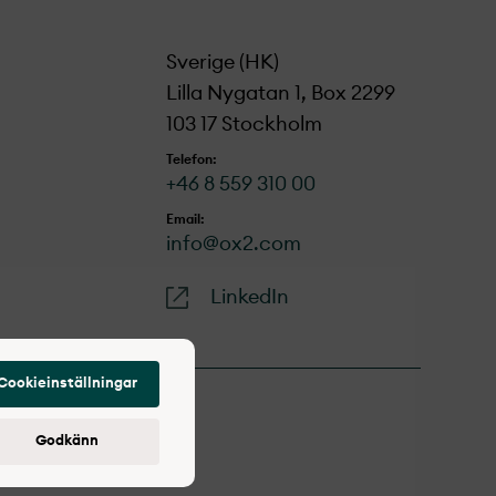
Sverige (HK)
Lilla Nygatan 1, Box 2299
103 17 Stockholm
Telefon:
+46 8 559 310 00
Email:
info@ox2.com
LinkedIn
Cookieinställningar
Godkänn