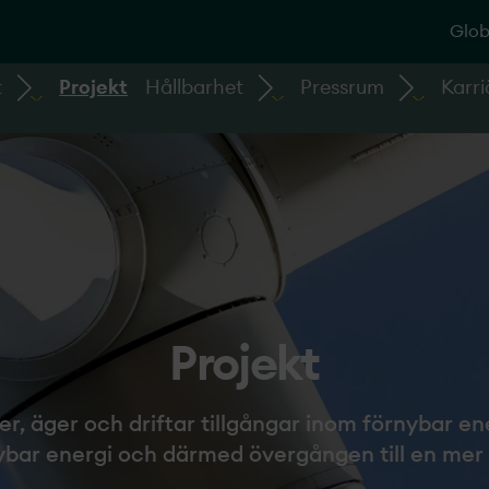
Glob
t
Projekt
Hållbarhet
Pressrum
Karri
Projekt­
er, äger och driftar tillgångar inom förnybar en
ybar energi och därmed övergången till en mer 