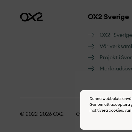
OX2 Sverige
OX2 i Sverige
Vår verksam
Projekt­ i Sve
Marknads­öve
Denna webbplats använd
Genom att acceptera go
inaktivera cookies, vän
© 2022-2026 OX2
Cookie policy
Inte