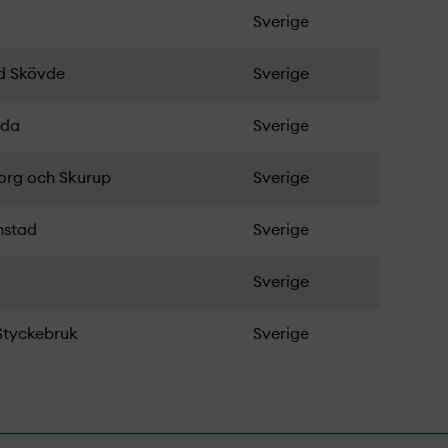
Sverige
d Skövde
Sverige
oda
Sverige
borg och Skurup
Sverige
nstad
Sverige
Sverige
Styckebruk
Sverige