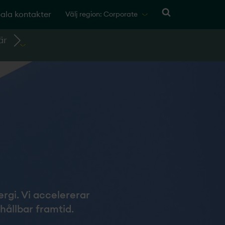
ala kontakter
Välj region: Corporate
är
ergi. Vi accelererar
hållbar framtid.