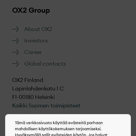
OX2 Group
About OX2
Investors
Career
Global contacts
OX2 Finland
Lapinlahdenkatu 1 C
FI-00180 Helsinki
Kaikki Suomen toimipisteet
LinkedIn
Tämä verkkosivusto käyttää evästeitä parhaan
mahdollisen käyttökokemuksen tarjoamiseksi.
Hyväksymällä sallit evästeiden käytön. Jos haluat