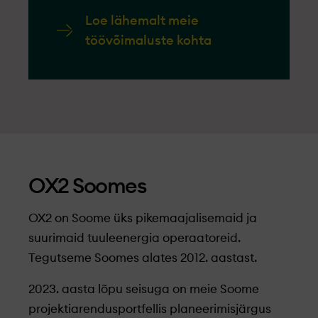
Loe lähemalt meie
töövõimaluste kohta
OX2 Soomes
OX2 on Soome üks pikemaajalisemaid ja
suurimaid tuuleenergia operaatoreid.
Tegutseme Soomes alates 2012. aastast.
2023. aasta lõpu seisuga on meie Soome
projektiarendusportfellis planeerimisjärgus