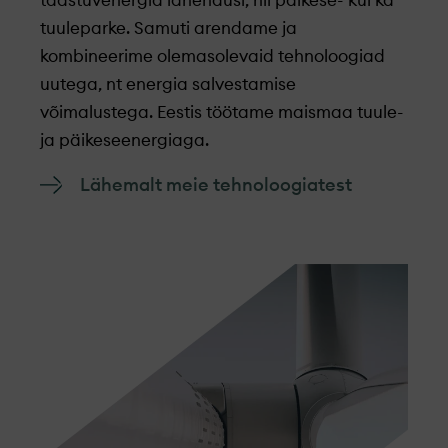
taastuvenergia lahendusi, nii päikese- kui ka
tuuleparke. Samuti arendame ja
kombineerime olemasolevaid tehnoloogiad
uutega, nt energia salvestamise
võimalustega. Eestis töötame maismaa tuule-
ja päikeseenergiaga.
Lähemalt meie tehnoloogiatest