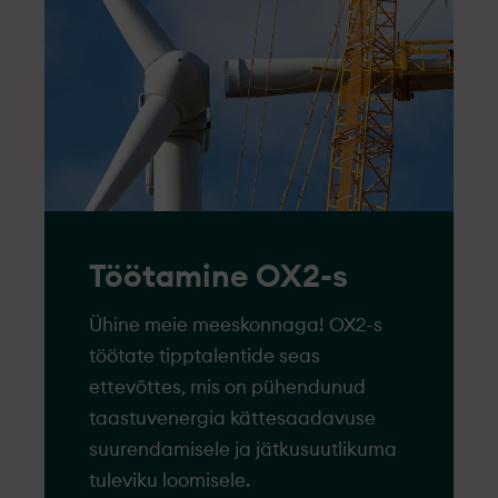
Töötamine OX2-s
Ühine meie meeskonnaga! OX2-s
töötate tipptalentide seas
ettevõttes, mis on pühendunud
taastuvenergia kättesaadavuse
suurendamisele ja jätkusuutlikuma
tuleviku loomisele.