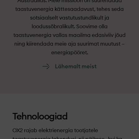
Austraalias. Meie missioon on suurendada
taastuvenergia kättesaadavust, tehes seda
sotsiaalselt vastutustundlikult ja
loodussõbralikult. Soovime olla
taastuvenergia vallas maailma edasiviiv jõud
ning kiirendada meie aja suurimat muutust –
energiapööret.
Lähemalt meist
Tehnoloogiad
OX2 rajab elektrienergia tootjatele