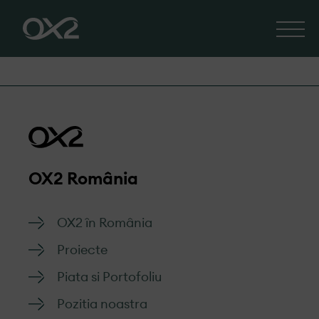
OX2 România
OX2 în România
Proiecte
Piata si Portofoliu
Pozitia noastra