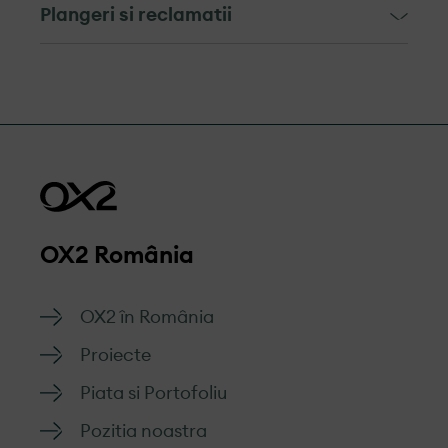
Plangeri si reclamatii
Mecanismul de soluționare a
reclamațiilor si depunere a
plângerilor
Mecanismul pentru soluționarea
reclamațiilor se adresează persoanelor,
comunităților și companiilor care au
OX2 România
recomandări sau situații îngrijorătoare în
legătura cu proiectele noastre.
OX2 în România
OX2 ia în serios toate reclamațiile și își
Proiecte
propune să ia in considerare și să
soluționeze reclamațiile cu promptitudine.
Piata si Portofoliu
O reclamație este o expresie formală a
Pozitia noastra
nemulțumirii făcute către sau despre OX2,