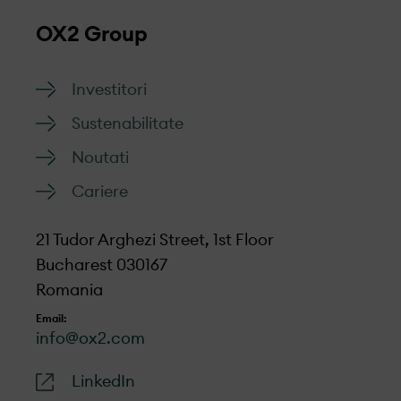
legate de dezvoltarea proiectului,
OX2 Group
construcția, operarea, sau a unui membru
al personalului.
Investitori
Oricine are dreptul de a depune o
Sustenabilitate
reclamație și vom oferi tot suportul pentru
Noutati
ca toate reclamațiile pe care le primim sa
fie tratate cu respect, obiectiv și eficiență.
Cariere
Accesați formularul
21 Tudor Arghezi Street, 1st Floor
Bucharest 030167
Romania
Email:
info@ox2.com
LinkedIn