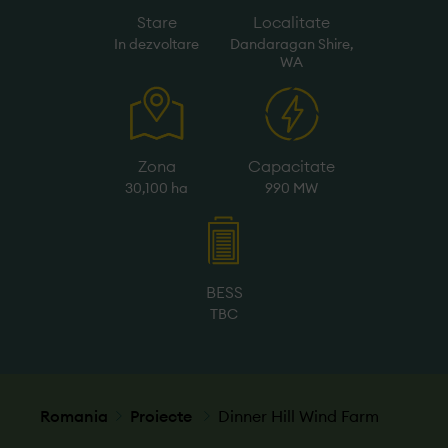
Stare
Localitate
In dezvoltare
Dandaragan Shire,
WA
Zona
Capacitate
30,100 ha
990 MW
BESS
TBC
Romania
Proiecte
Dinner Hill Wind Farm