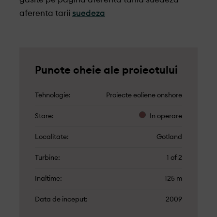
aferenta tarii
suedeza
Puncte cheie ale proiectului
Tehnologie
Proiecte eoliene onshore
Stare
In operare
Localitate
Gotland
Turbine
1 of 2
Inaltime
125 m
Data de inceput
2009