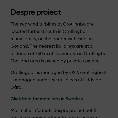
Despre proiect
The two wind turbines at Grötlingbo are
located furthest south in Grötlingbo
municipality, on the border with Fide on
Gotland. The nearest buildings are at a
distance of 750 m at Domerarve in Grötlingbo.
The land area is owned by private owners.
Grötlingbo 1 is managed by OX2. Grötlingbo 2
is managed under the auspices of Uddvide
Gård.
Click here for more info in Swedish
Mai multe informatii despre proiect pot fi
gasite pe pagina aferenta tariia suedeza