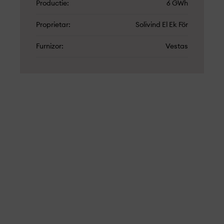
Productie
6 GWh
Proprietar
Solivind El Ek För
Furnizor
Vestas