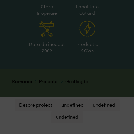
Stare
Localitate
In operare
Gotland
Data de inceput
Productie
2009
6 GWh
Romania
Proiecte
Grötlingbo
Despre proiect
undefined
undefined
undefined