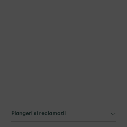
Plangeri si reclamatii
Mecanismul de soluționare a