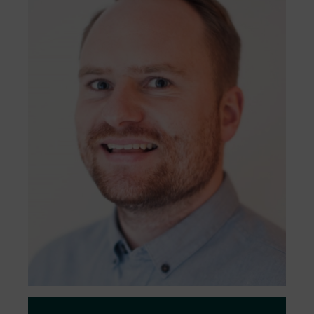
al personalului.
Oricine are dreptul de a depune o
reclamație și vom oferi tot suportul pentru
ca toate reclamațiile pe care le primim sa
fie tratate cu respect, obiectiv și eficiență.
Accesați formularul