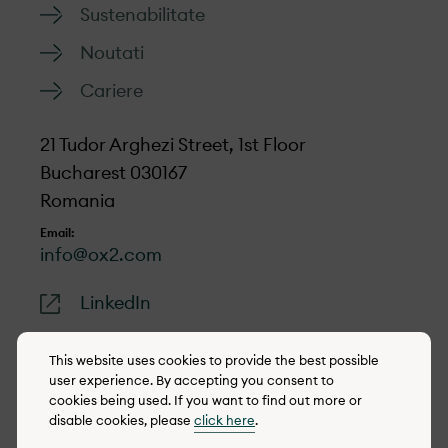
Sustenabilitate
Noutati
Cariere
21 Tudor Arghezi Street, 1st Floor
Bucharest 030167
Romania
Email:
info@ox2.com
LinkedIn
This website uses cookies to provide the best possible
user experience. By accepting you consent to
cookies being used. If you want to find out more or
© 2022-2026 OX2
disable cookies, please
click here
.