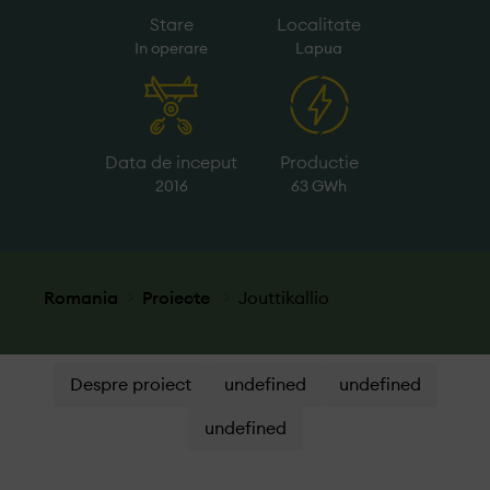
Stare
Localitate
In operare
Lapua
Data de inceput
Productie
2016
63 GWh
Romania
Proiecte
Jouttikallio
Despre proiect
undefined
undefined
undefined