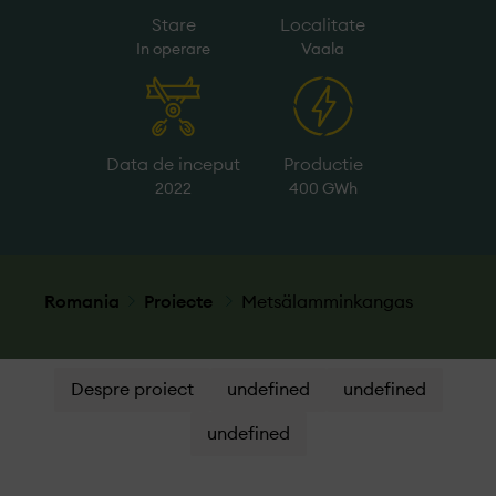
Stare
Localitate
In operare
Vaala
Data de inceput
Productie
2022
400 GWh
Romania
Proiecte
Metsälamminkangas
Despre proiect
undefined
undefined
undefined