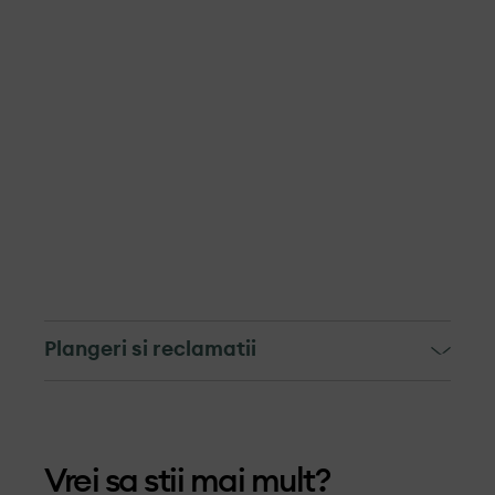
Plangeri si reclamatii
Mecanismul de soluționare a
reclamațiilor si depunere a
Vrei sa stii mai mult?
plângerilor