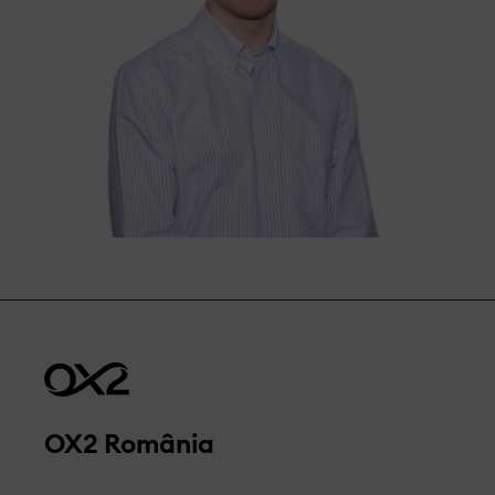
reclamație și vom oferi tot suportul pentru
ca toate reclamațiile pe care le primim sa
fie tratate cu respect, obiectiv și eficiență.
Accesați formularul
OX2 România