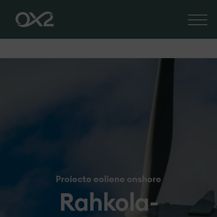
Proiecte eoliene onshore
Rahkola-