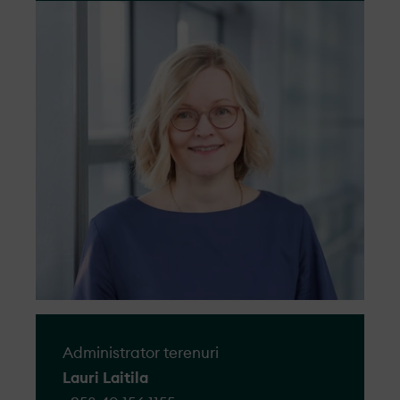
nemulțumirii făcute către sau despre OX2,
legate de dezvoltarea proiectului,
construcția, operarea, sau a unui membru
al personalului.
Oricine are dreptul de a depune o
reclamație și vom oferi tot suportul pentru
ca toate reclamațiile pe care le primim sa
fie tratate cu respect, obiectiv și eficiență.
Accesați formularul
Administrator terenuri
Lauri Laitila