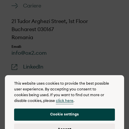
Cariere
21 Tudor Arghezi Street, 1st Floor
Bucharest 030167
Romania
Email:
info@ox2.com
LinkedIn
This website uses cookies to provide the best possible
user experience. By accepting you consent to
cookies being used. If you want to find out more or
© 2022-2026 OX2
disable cookies, please
click here
.
Politica de cookie-uri
Cookie settings
Integrity policy (eng)
Politica de confidențialitate