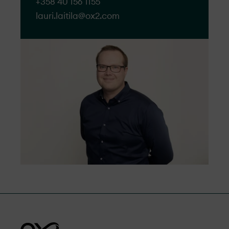
+358 40 156 1155
lauri.laitila@​ox2.com