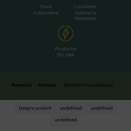
Stare
Localitate
In dezvoltare
Oulainen &
Haapavesi
Productie
700 GWh
Romania
Proiecte
Rahkola-Hautakangas
Despre proiect
undefined
undefined
undefined