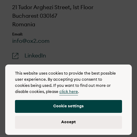
21 Tudor Arghezi Street, 1st Floor
Bucharest 030167
Romania
Email:
info@ox2.com
LinkedIn
This website uses cookies to provide the best possible
user experience. By accepting you consent to
cookies being used. If you want to find out more or
© 2022-2026 OX2
disable cookies, please
click here
.
Politica de cookie-uri
Cookie settings
Integrity policy (eng)
Politica de confidențialitate
Accept