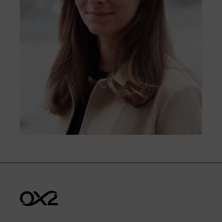
fie tratate cu respect, obiectiv și eficiență.
Accesați formularul