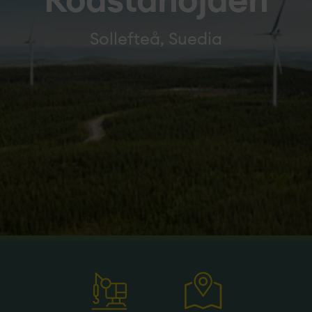
Rödstahöjden
Sollefteå, Suedia