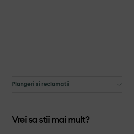
Plangeri si reclamatii
Mecanismul de soluționare a
reclamațiilor si depunere a
Vrei sa stii mai mult?
plângerilor
Mecanismul pentru soluționarea