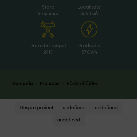
Stare
Localitate
In operare
Sollefteå
Data de inceput
Productie
2015
57 GWh
Romania
Proiecte
Rödstahöjden
Despre proiect
undefined
undefined
undefined