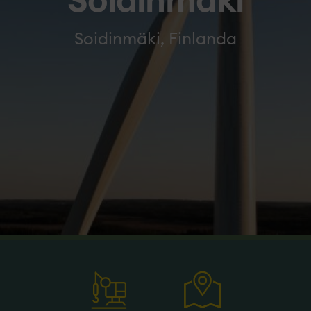
Soidinmäki
Soidinmäki, Finlanda