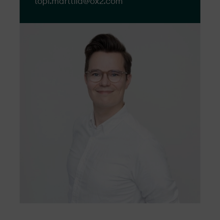
topi.marttila@​ox2.com
O reclamație este o expresie formală a
nemulțumirii făcute către sau despre OX2,
legate de dezvoltarea proiectului,
construcția, operarea, sau a unui membru
al personalului.
Oricine are dreptul de a depune o
reclamație și vom oferi tot suportul pentru
ca toate reclamațiile pe care le primim sa
fie tratate cu respect, obiectiv și eficiență.
Accesați formularul