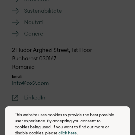
Sustenabilitate
Noutati
Cariere
21 Tudor Arghezi Street, 1st Floor
Bucharest 030167
Romania
Email:
info@ox2.com
LinkedIn
This website uses cookies to provide the best possible
user experience. By accepting you consent to
cookies being used. If you want to find out more or
© 2022-2026 OX2
disable cookies, please
click here
.