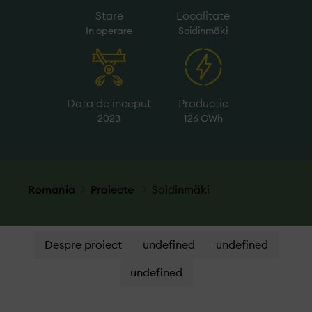
Stare
Localitate
In operare
Soidinmäki
Data de inceput
Productie
2023
126 GWh
Romania
Proiecte
Soidinmäki
Despre proiect
undefined
undefined
undefined