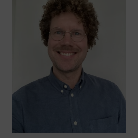
Oricine are dreptul de a depune o
reclamație și vom oferi tot suportul pentru
ca toate reclamațiile pe care le primim sa
fie tratate cu respect, obiectiv și eficiență.
Accesați formularul