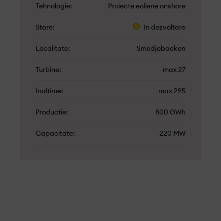
Tehnologie
Proiecte eoliene onshore
Stare
In dezvoltare
Localitate
Smedjebacken
Turbine
max 27
Inaltime
max 295
Productie
800 GWh
Capacitate
220 MW