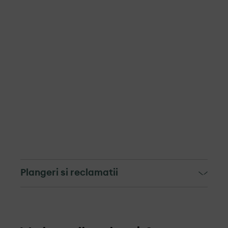
Plangeri si reclamatii
Mecanismul de soluționare a
reclamațiilor si depunere a