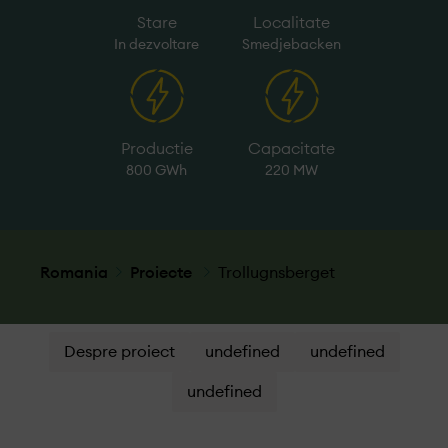
Stare
Localitate
In dezvoltare
Smedjebacken
Productie
Capacitate
800 GWh
220 MW
Romania
Proiecte
Trollugnsberget
Despre proiect
undefined
undefined
undefined