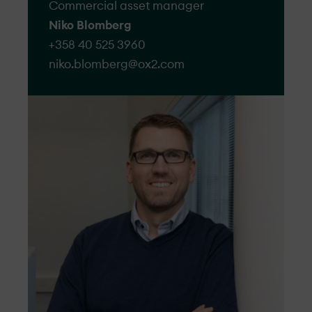
Commercial asset manager
segnalzioni e le valuta con attenzione per
Niko Blomberg
trovare delle soluzioni idonee. Ogni
+358 40 525 3960
segnalazione è gestita attentamente in
niko.blomberg@​ox2.com
un’ottica di miglioramento continuo nello
sviluppo dei progetti, nella fase di
costruzione e nella loro gestione operativa.
Siamo aperti al dialogo con i nostri
interlocutori e faremo il possibile per dare
riscontro in modo adeguato.
Modulo da compilare per la
segnalazione