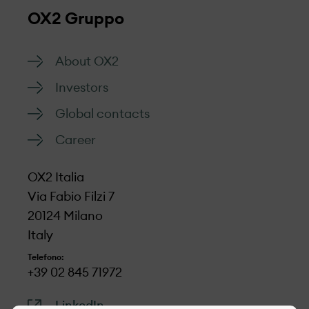
OX2 Gruppo
About OX2
Investors
Global contacts
Career
OX2 Italia
Via Fabio Filzi 7
20124 Milano
Italy
Telefono:
+39 02 845 71972
LinkedIn