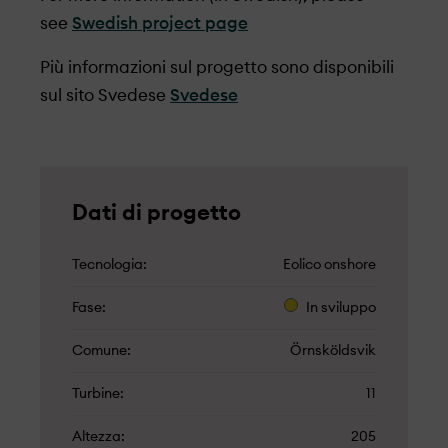
see
Swedish project page
Più informazioni sul progetto sono disponibili
sul sito Svedese
Svedese
Dati di progetto
Tecnologia
Eolico onshore
Fase
In sviluppo
Comune
Örnsköldsvik
Turbine
11
Altezza
205