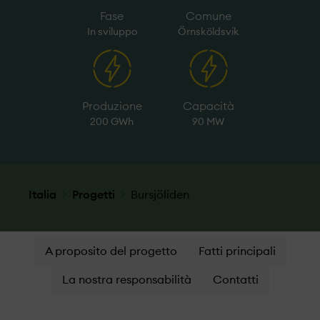
Fase
Comune
In sviluppo
Örnsköldsvik
Produzione
Capacità
200 GWh
90 MW
Italia
Progetti
Bursjöliden
A proposito del progetto
Fatti principali
La nostra responsabilità
Contatti