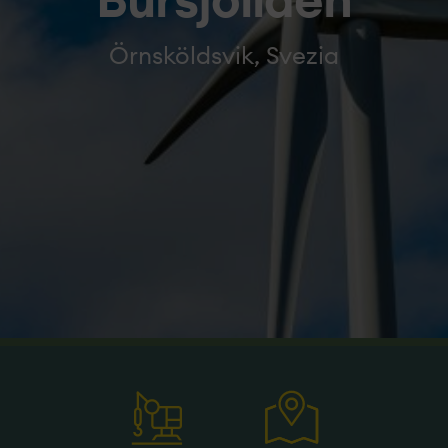
Bursjöliden
Örnsköldsvik, Svezia