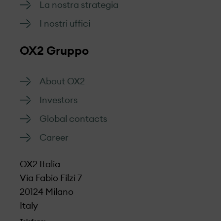
La nostra strategia
sviluppo dei progetti, nella fase di
costruzione e nella loro gestione operativa.
I nostri uffici
Siamo aperti al dialogo con i nostri
OX2 Gruppo
interlocutori e faremo il possibile per dare
riscontro in modo adeguato.
About OX2
Modulo da compilare per la
Investors
segnalazione
Global contacts
Career
OX2 Italia
Via Fabio Filzi 7
20124 Milano
Italy