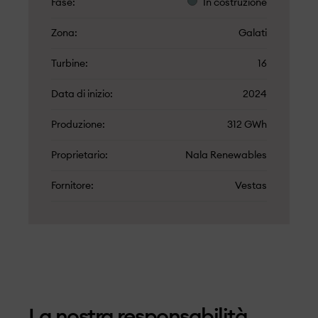
Fase
In costruzione
Zona
Galati
Turbine
16
Data di inizio
2024
Produzione
312 GWh
Proprietario
Nala Renewables
Fornitore
Vestas
La nostra responsabilità