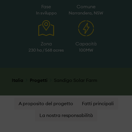
Fase
Comune
In sviluppo
Narrandera, NSW
Zona
Capacità
230 ha / 568 acres
100MW
Italia
Progetti
Sandigo Solar Farm
A proposito del progetto
Fatti principali
La nostra responsabilità