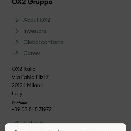
OX2 Gruppo
interlocutori e faremo il possibile per dare
riscontro in modo adeguato.
About OX2
Modulo da compilare per la
Investors
segnalazione
Global contacts
Career
OX2 Italia
Via Fabio Filzi 7
20124 Milano
Italy
Telefono:
+39 02 845 71972
LinkedIn