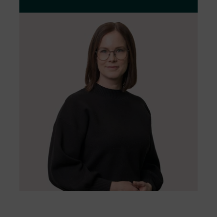
sviluppo dei progetti, nella fase di
costruzione e nella loro gestione operativa.
Siamo aperti al dialogo con i nostri
interlocutori e faremo il possibile per dare
riscontro in modo adeguato.
Modulo da compilare per la
segnalazione