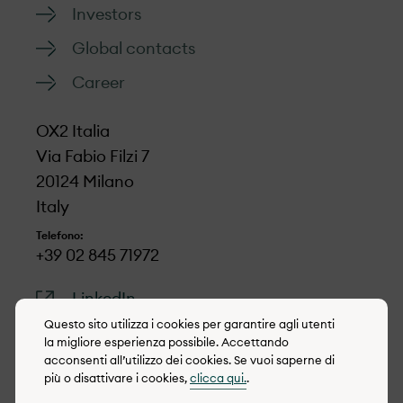
Investors
Global contacts
Career
OX2 Italia
Via Fabio Filzi 7
20124 Milano
Italy
Telefono:
+39 02 845 71972
LinkedIn
Questo sito utilizza i cookies per garantire agli utenti
la migliore esperienza possibile. Accettando
acconsenti all’utilizzo dei cookies. Se vuoi saperne di
più o disattivare i cookies,
clicca qui.
.