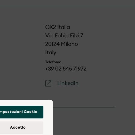
OX2 Italia
Via Fabio Filzi 7
20124 Milano
Italy
Telefono:
+39 02 845 71972
LinkedIn
mpostazioni Cookie
Accetto