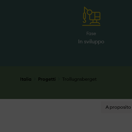
Fase
In sviluppo
Italia
Progetti
Trollugnsberget
A proposito