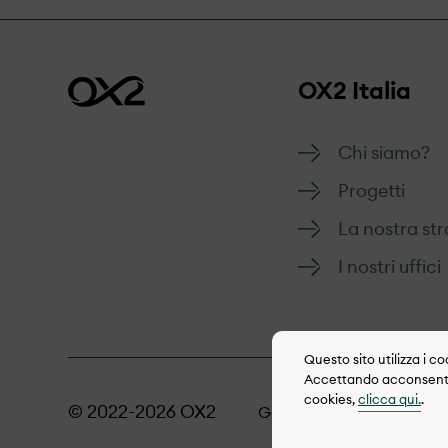
OX2 Italia
Chi siamo?
Progetti
La nostra str
I nostri uffici
Questo sito utilizza i c
Accettando acconsenti al
cookies,
clicca qui.
.
© 2022-2026 OX2
Gestione dei Cookie