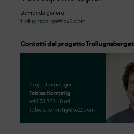
delle soluzioni idonee
Domande generali
miglioramento continuo
trollugnsberget@ox2.com
gestione operativa.
Siamo aperti al dialogo
Contatti del progetto Trollugnsberget
modo adeguato.
Modulo da compila
Project manager
Tobias Karmstig
+46 73 823 48 64
tobias.karmstig@​ox2.com