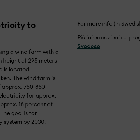
tricity to
For more info (in Swedis
Più informazioni sul prog
Svedese
shing a wind farm with a
 height of 295 meters
a is located
ken. The wind farm is
f approx. 750-850
ectricity for approx.
approx. 18 percent of
The goal is for
ty system by 2030.