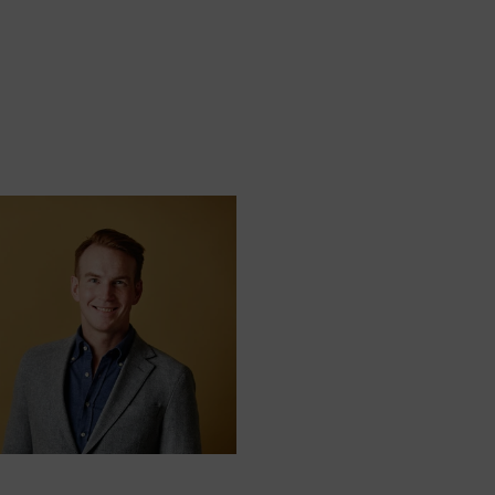
 di
e nella loro
e riscontro in