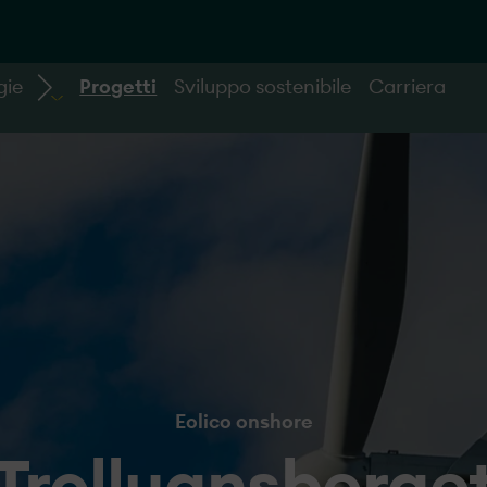
gie
Progetti
Sviluppo sostenibile
Carriera
Eolico onshore