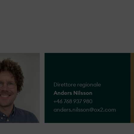
. Ogni segnalazione è gestita attentamente in un’ottica
 nello sviluppo dei progetti, nella fase di costruzione 
 con i nostri interlocutori e faremo il possibile per dar
re per la segnalazione
Direttore regionale
Anders Nilsson
+46 768 937 980
anders.nilsson@​ox2.com