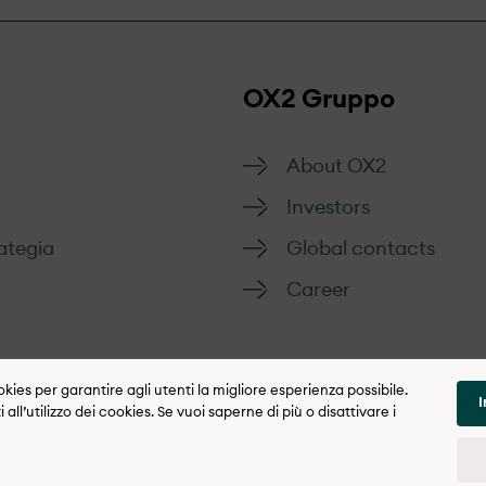
OX2 Gruppo
About OX2
Investors
ategia
Global contacts
Career
ookies per garantire agli utenti la migliore esperienza possibile.
I
l’utilizzo dei cookies. Se vuoi saperne di più o disattivare i
Politica di integrità