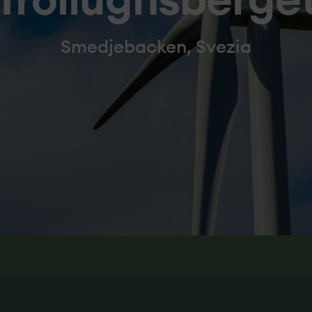
Trollugnsberge
Smedjebacken, Svezia