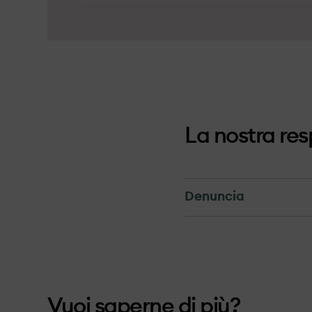
La nostra res
Denuncia
Denuncia
Le segnalazioni ad OX2
aziende per comunicazi
Vuoi saperne di più?
OX2 prende in consider