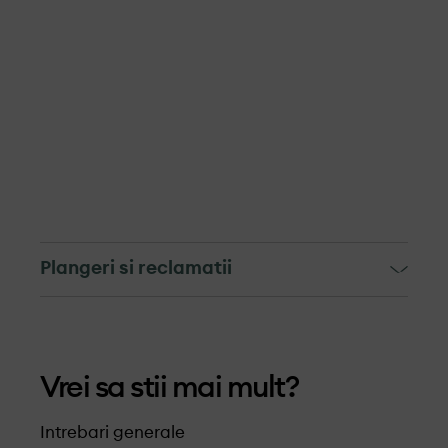
Plangeri si reclamatii
Mecanismul de soluționare a
reclamațiilor si depunere a
Vrei sa stii mai mult?
plângerilor
Mecanismul pentru soluționarea
Intrebari generale