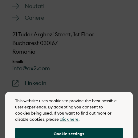
Noutati
Cariere
21 Tudor Arghezi Street, 1st Floor
Bucharest 030167
Romania
Email:
info@ox2.com
LinkedIn
This website uses cookies to provide the best possible
user experience. By accepting you consent to
cookies being used. If you want to find out more or
© 2022-2026 OX2
disable cookies, please
click here
.
Politica de cookie-uri
Cookie settings
Integrity policy (eng)