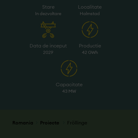
Stare
Localitate
In dezvoltare
Halmstad
Data de inceput
Productie
2029
42 GWh
Capacitate
43 MW
Romania
Proiecte
Fröllinge