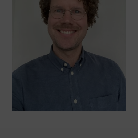
fie tratate cu respect, obiectiv și eficiență.
Accesați formularul