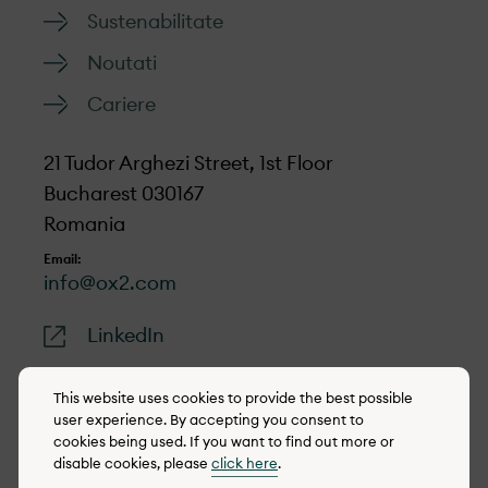
Sustenabilitate
Noutati
Cariere
21 Tudor Arghezi Street, 1st Floor
Bucharest 030167
Romania
Email:
info@ox2.com
LinkedIn
This website uses cookies to provide the best possible
user experience. By accepting you consent to
cookies being used. If you want to find out more or
© 2022-2026 OX2
disable cookies, please
click here
.