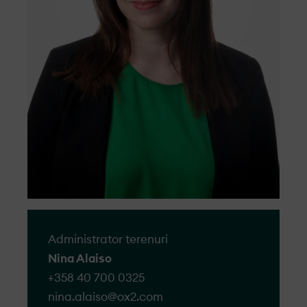
fie tratate cu respect, obiectiv și eficiență.
Accesați formularul
Administrator terenuri
Nina Alaiso
+358 40 700 0325
nina.alaiso@​ox2.com