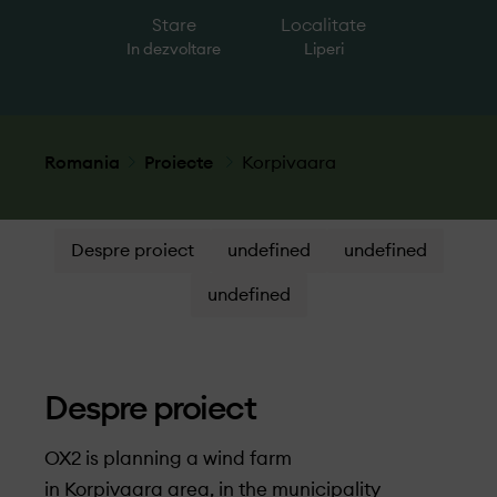
Stare
Localitate
In dezvoltare
Liperi
Romania
Proiecte
Korpivaara
Despre proiect
undefined
undefined
undefined
Despre proiect
OX2 is planning a wind farm
in Korpivaara area, in the municipality