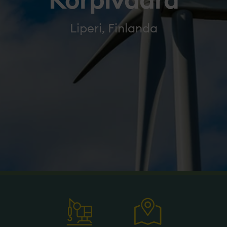
Korpivaara
Liperi, Finlanda