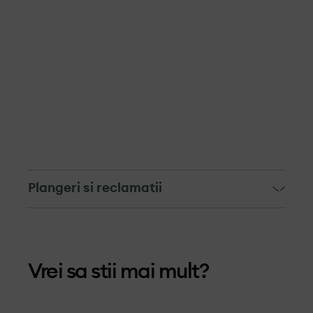
Plangeri si reclamatii
Mecanismul de soluționare a
reclamațiilor si depunere a
Vrei sa stii mai mult?
plângerilor
Mecanismul pentru soluționarea