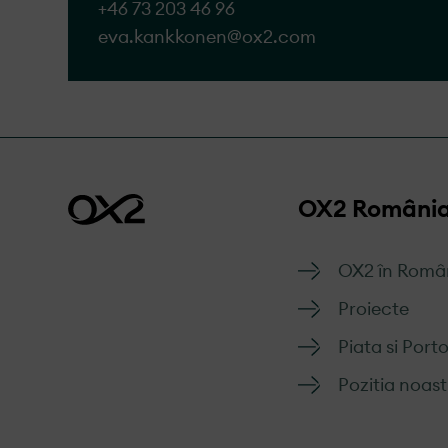
+46 73 203 46 96
Accesați formular
eva.kankkonen@​ox2.com
OX2 Români
OX2 în Româ
Proiecte
Piata si Porto
Pozitia noas