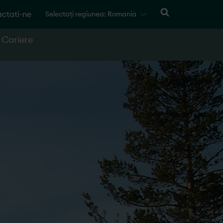
ctati-ne
Selectați regiunea: Romania
Cariere