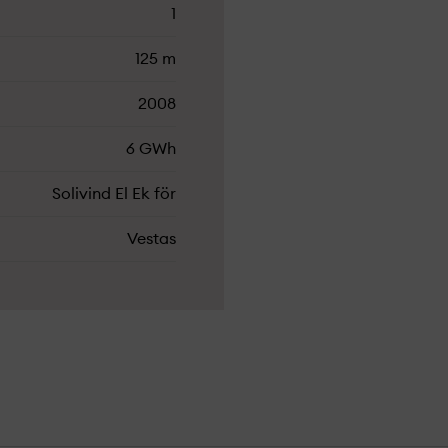
1
125 m
2008
6 GWh
Solivind El Ek för
Vestas