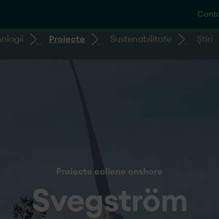
Conta
ologii
Proiecte
Sustenabilitate
Știri
Proiecte eoliene onshore
Svegström