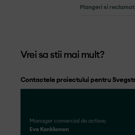
Plangeri si reclamat
Mecanismul de 
plângerilor
Mecanismul pentru sol
Vrei sa stii mai mult?
companiilor care au re
noastre.
OX2 ia în serios toate 
Contactele proiectului pentru Svegst
reclamațiile cu promp
către sau despre OX2,
membru al personalulu
Oricine are dreptul de
Manager comercial de active;
reclamațiile pe care le
Eva Kankkonen