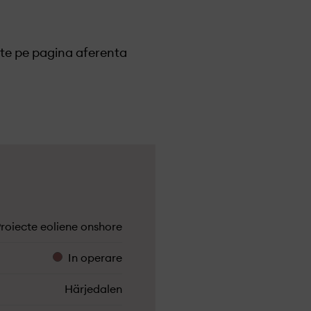
site pe pagina aferenta
roiecte eoliene onshore
In operare
Härjedalen