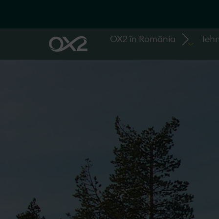
OX2 în România
Tehn