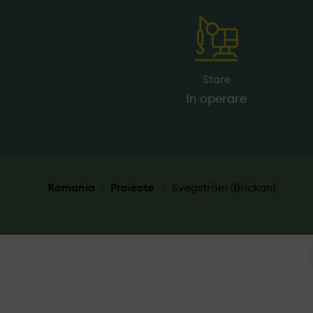
Stare
In operare
Romania
Proiecte
Svegström (Brickan)