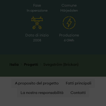
Fase
Comune
In operazione
Härjedalen
Data di inizio
Produzione
2008
6 GWh
Italia
Progetti
Svegström (Brickan)
A proposito del progetto
Fatti principali
La nostra responsabilità
Contatti