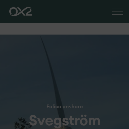
Eolico onshore
Svegström