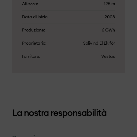
Altezza
125 m
Data di inizio
2008
Produzione
6 GWh
Proprietario
Solivind El Ek för
Fornitore
Vestas
La nostra responsabilità