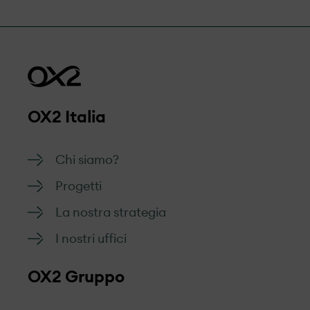
Siamo aperti al dialogo con i nostri
interlocutori e faremo il possibile per dare
riscontro in modo adeguato.
Modulo da compilare per la
segnalazione
OX2 Italia
Chi siamo?
Progetti
La nostra strategia
I nostri uffici
OX2 Gruppo