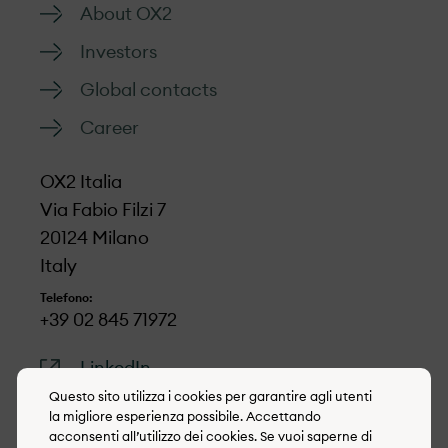
About OX2
Investors
Global contacts
Career
OX2 Italia
Via Fabio Filzi 7
20124 Milano
Italy
Telefono:
+39 02 845 71972
LinkedIn
Questo sito utilizza i cookies per garantire agli utenti
la migliore esperienza possibile. Accettando
acconsenti all’utilizzo dei cookies. Se vuoi saperne di