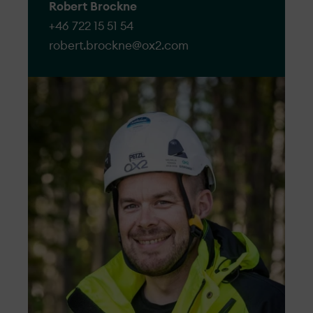
OX2 ia în serios toate reclamațiile și își
Robert Brockne
propune să ia in considerare și să
+46 722 15 51 54
soluționeze reclamațiile cu promptitudine.
robert.brockne@​ox2.com
O reclamație este o expresie formală a
nemulțumirii făcute către sau despre OX2,
legate de dezvoltarea proiectului,
construcția, operarea, sau a unui membru
al personalului.
Oricine are dreptul de a depune o
reclamație și vom oferi tot suportul pentru
ca toate reclamațiile pe care le primim sa
fie tratate cu respect, obiectiv și eficiență.
Accesați formularul