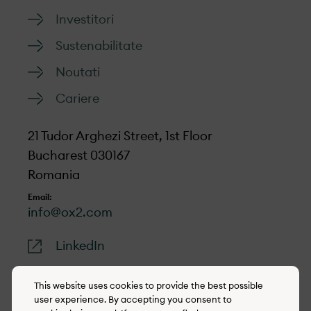
Investitori
Sustenabilitate
Noutati
Cariere
21 Tudor Arghezi Street, 1st Floor
Bucharest 030167
Romania
Email:
info@ox2.com
LinkedIn
This website uses cookies to provide the best possible
user experience. By accepting you consent to