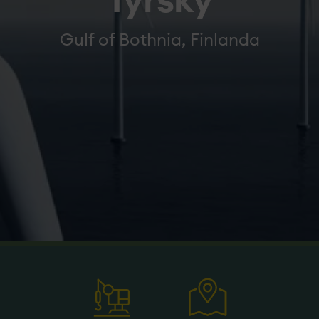
Tyrsky
Gulf of Bothnia, Finlanda