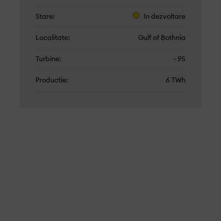
Stare
In dezvoltare
Localitate
Gulf of Bothnia
Turbine
~ 95
Productie
6 TWh