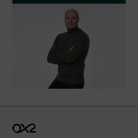
nemulțumirii făcute către sau despre OX2,
legate de dezvoltarea proiectului,
construcția, operarea, sau a unui membru
al personalului.
Oricine are dreptul de a depune o
reclamație și vom oferi tot suportul pentru
ca toate reclamațiile pe care le primim sa
fie tratate cu respect, obiectiv și eficiență.
Accesați formularul