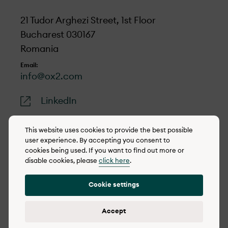
21 Tudor Arghezi Street, 1st Floor
Bucharest 030167
Romania
Email:
info@ox2.com
LinkedIn
This website uses cookies to provide the best possible
user experience. By accepting you consent to
cookies being used. If you want to find out more or
© 2022-2026 OX2
disable cookies, please
click here
.
Politica de cookie-uri
Cookie settings
Integrity policy (eng)
Politica de confidențialitate
Accept