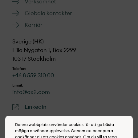
Verksamhet
Globala kontakter
Karriär
Sverige (HK)
Lilla Nygatan 1, Box 2299
103 17 Stockholm
Telefon:
+46 8 559 310 00
Email:
info@ox2.com
LinkedIn
Denna webbplats använder cookies för att ge bästa
möjliga användarupplevelse. Genom att acceptera
godkänner du att cookies används. Om du vill ta reda