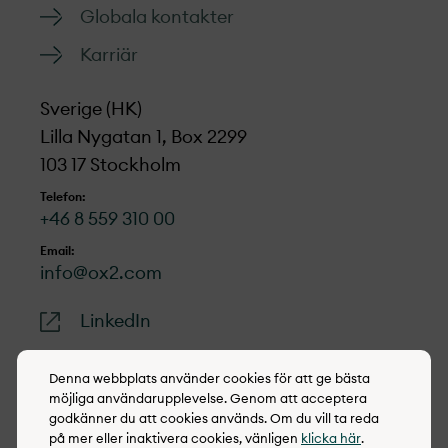
Globala kontakter
Karriär
Sverige (HK)
Lilla Nygatan 1, Box 2299
103 17 Stockholm
Telefon:
+46 8 559 310 00
Email:
info@ox2.com
LinkedIn
Denna webbplats använder cookies för att ge bästa
möjliga användarupplevelse. Genom att acceptera
godkänner du att cookies används. Om du vill ta reda
© 2022-2026 OX2
på mer eller inaktivera cookies, vänligen
klicka här
.