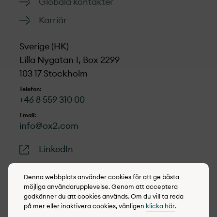
Globala kontakter
Karriär
Sverige (HK)
Lilla Nygatan 1, Box 2299
103 17 Stockholm
Telefon:
+46 8 559 310 00
Email:
info@ox2.com
LinkedIn
Denna webbplats använder cookies för att ge bästa
möjliga användarupplevelse. Genom att acceptera
godkänner du att cookies används. Om du vill ta reda
© 2022-2026 OX2
på mer eller inaktivera cookies, vänligen
klicka här
.