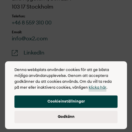
103 17 Stockholm
Telefon:
+46 8 559 310 00
Email:
info@ox2.com
LinkedIn
Denna webbplats använder cookies för att ge bästa
möjliga användarupplevelse. Genom att acceptera
godkänner du att cookies används. Om du vill ta reda
© 2022-2026 OX2
på mer eller inaktivera cookies, vänligen
klicka här
.
Cookie policy
Cookieinställningar
Integritetspolicy
Rapportera synpunkter
Godkänn