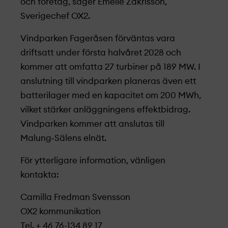
och företag, säger Emelie Zakrisson,
Sverigechef OX2.
Vindparken Fageråsen förväntas vara
driftsatt under första halvåret 2028 och
kommer att omfatta 27 turbiner på 189 MW. I
anslutning till vindparken planeras även ett
batterilager med en kapacitet om 200 MWh,
vilket stärker anläggningens effektbidrag.
Vindparken kommer att anslutas till
Malung‑Sälens elnät.
För ytterligare information, vänligen
kontakta:
Camilla Fredman Svensson
OX2 kommunikation
Tel. + 46 76-134 89 17