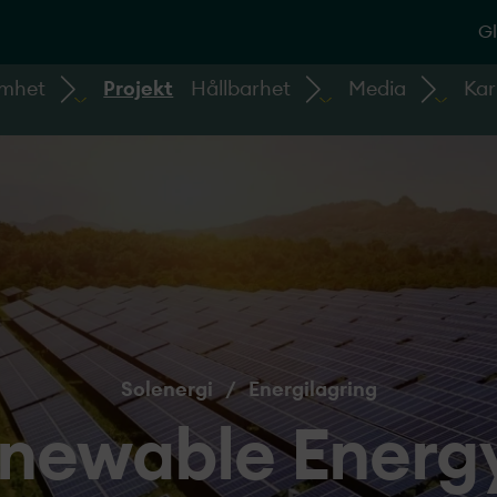
Gl
amhet
Projekt
Hållbarhet
Media
Kar
Solenergi
/
Energilagring
newable Energy