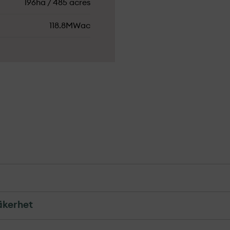
196ha / 485 acres
118.8MWac
rer är gäster i lokalsamhället. För oss är det viktigt 
äkerhet
för de människor som bor och verkar i närområdet. De
andra, plocka bär, svamp och jaga i området, men re
ion, lokala jobbtillfällen, näringslivsutveckling ell