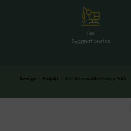
Fas
Byggnationsfas
Sverige
Projekt­
SEC Renewable Energy Park 