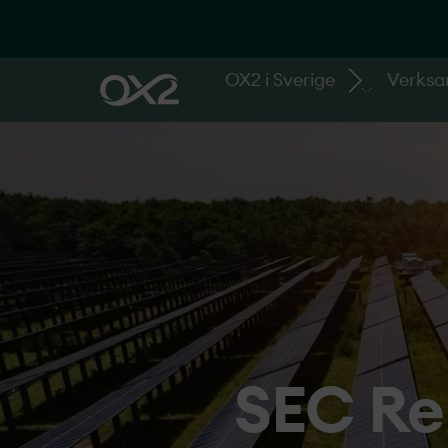
OX2 i Sverige
Verks
SEC Re