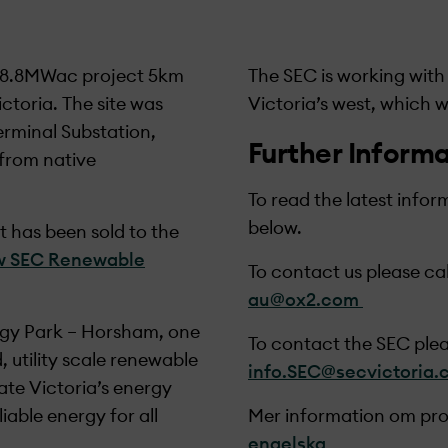
118.8MWac project 5km
The SEC is working with
ictoria.
The site was
Victoria’s west, which
erminal Substation,
Further Inform
 from native
To read the latest infor
below.
 has been sold to the
w SEC Renewable
To contact us please ca
au@ox2.com
rgy Park – Horsham, one
To contact the SEC plea
d, utility scale renewable
info.SEC@secvictoria.
ate Victoria’s energy
iable energy for all
Mer information om proj
engelska