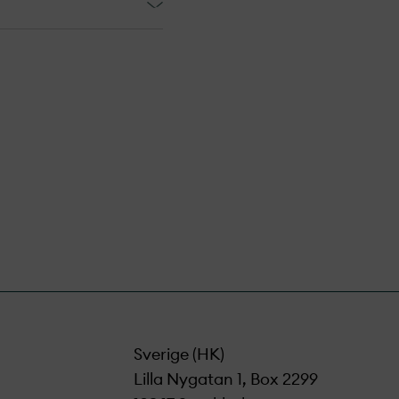
ållanden. Det är
sättningar i
t och snöras från
Isbildning på
för oss räcker
har åsikter eller
ilt i
t minimera vår
ler moln. Vid
sitiva vind-
 vindkraftverk.
sa klagomål. Ett
erat till vår
h förvaltning.
mål vi får
Sverige (HK)
Lilla Nygatan 1, Box 2299