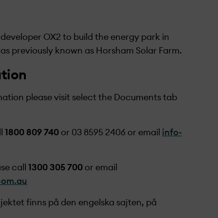
 developer OX2 to build the energy park in
 was previously known as Horsham Solar Farm.
ation
mation please visit select the Documents tab
ll
1800 809 740
or
03 8595 2406 or email
info-
se call
1300 305 700
or email
com.au
ekt­et finns på den engelska sajten, på