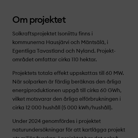
Om projekt­et
Solkraftsprojekt­et Isoniittu finns i
kommunerna Hausjärvi och Mäntsälä, i
Egentliga Tavastland och Nyland. Projekt­
området omfattar cirka 110 hektar.
Projekt­ets totala effekt uppskattas till 60 MW.
När solparken är färdig beräknas den årliga
energiproduktionen uppgå till cirka 60 GWh,
vilket motsvarar den årliga elförbrukningen i
cirka 12 000 hushåll (5 000 kWh/hushåll).
Under 2024 genomförde
s i
projekt­
et
naturundersökningar för att kartlägga projekt­