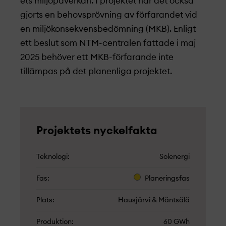
ets miljöpåverkan. I projekt­
et har det också
gjorts en behovsprövning av förfarandet vid
en miljökonsekvensbedömning (MKB). Enligt
ett beslut som NTM-centralen fattade i maj
2025 behöver ett MKB-förfarande inte
tillämpas på det planenliga projekt­
et.
Projekt­ets nyckelfakta
Teknologi
Solenergi
Fas
Planeringsfas
Plats
Hausjärvi & Mäntsälä
Produktion
60 GWh