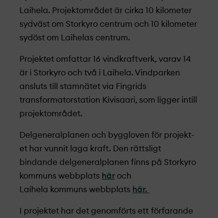
Laihela.
Projekt­området är cirka 10 kilometer
sydväst om Storkyro centrum och 10 kilometer
sydöst om Laih
elas
centrum.
Projekt­et omfattar 16 vindkraftverk, varav 14
är i Storkyro och två i Laihela. Vindparken
ansluts till stamnätet via Fingrids
transformatorstation Kivisaari, som ligger intill
projekt­området.
Delgeneralplanen och byggloven för projekt­
et har vunnit laga kraft. Den rättsligt
bindande delgeneralplanen finns på Storkyro
kommuns webbplats
här
och
Laih
ela
kommuns we
b
bplats
här.
I projekt­et har det genomförts ett förfarande