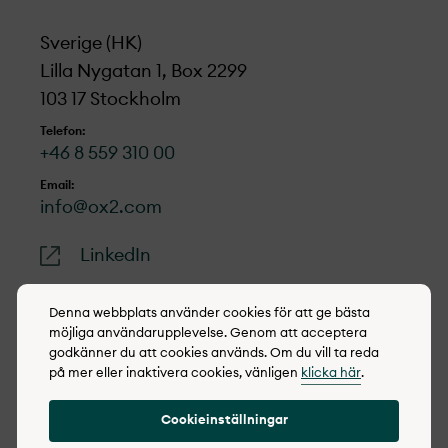
Sverige (HK)
Lilla Nygatan 1, Box 2299
103 17 Stockholm
Telefon:
+46 8 559 310 00
Email:
info@ox2.com
LinkedIn
Denna webbplats använder cookies för att ge bästa
möjliga användarupplevelse. Genom att acceptera
godkänner du att cookies används. Om du vill ta reda
© 2022-2026 OX2
på mer eller inaktivera cookies, vänligen
klicka här
.
Cookie policy
Cookieinställningar
Integritetspolicy