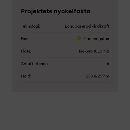
Projekt­ets nyckelfakta
Teknologi
Landbaserad vindkraft
Fas
Planeringsfas
Plats
Isokyrö & Laihia
Antal turbiner
16
Höjd
230 & 259 m