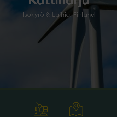
Kattiharju
Isokyrö & Laihia, Finland