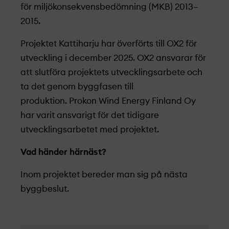
för miljökonsekvensbedömning (MKB) 2013–
2015.
Projekt­et
Kattiharju
har överförts till OX2 för
utveckling i december 2025.
OX2 ansvarar för
att slutföra projekt­ets utvecklingsarbete och
ta det genom byggfasen till
produktion.
Prokon
Wind
Energy Finland Oy
har varit ansvarigt för det tidigare
utvecklingsarbetet med projekt­et.
Vad händer härnäst?
Inom projekt­
et bereder man sig på nästa
byggbeslut.