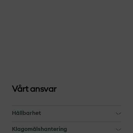
Vårt ansvar
Hållbarhet
OX2 och våra leverantörer är gäster i
Klagomålshantering