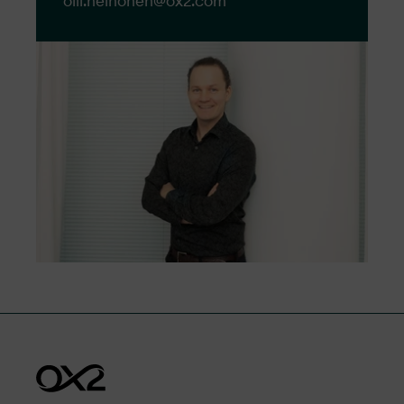
olli.heinonen@​ox2.com