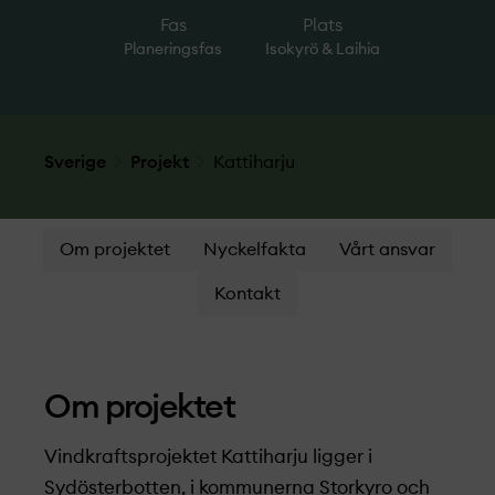
Fas
Plats
Planeringsfas
Isokyrö & Laihia
Sverige
Projekt­
Kattiharju
Om projektet
Nyckelfakta
Vårt ansvar
Kontakt
Om projekt­et
Vindkraftsprojekt­
et
Kattiharju
ligger i
Sydösterbotten, i kommunerna Storkyro och