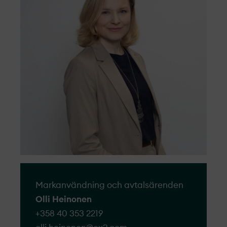
till 2030.
effektivt.
Våra projekt­ är hållbart utvecklade, från
Till formuläret
tidig planering till konstruktion och
förvaltning.
Markanvändning och avtalsärenden
Olli Heinonen
+358 40 353 2219