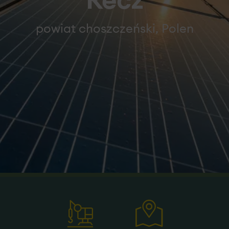
Recz
powiat choszczeński, Polen