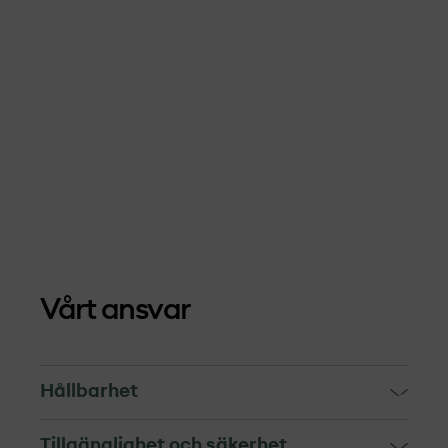
Vårt ansvar
Hållbarhet
OX2 och våra leverantörer är gäster i
Tillgänglighet och säkerhet