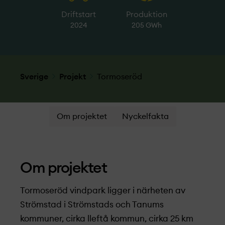
Driftstart
Produktion
2024
205 GWh
Sverige
Projekt­
Tormoseröd
Om projektet
Nyckelfakta
Om projekt­et
Tormoseröd vindpark ligger i närheten av
Strömstad i Strömstads och Tanums
kommuner, cirka lleftå kommun, cirka 25 km