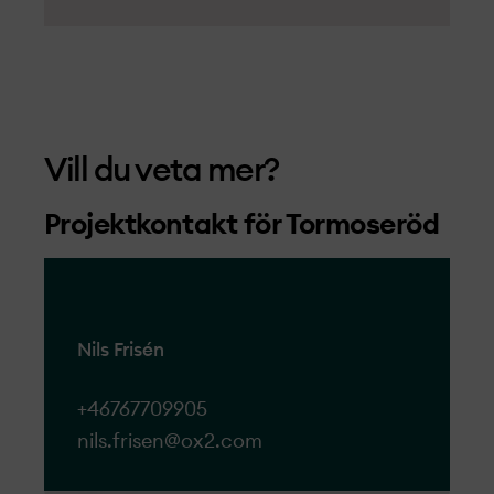
Vill du veta mer?
Projekt­­­kontakt för Tormoseröd
Nils Frisén
+46767709905
nils.frisen@ox2.com