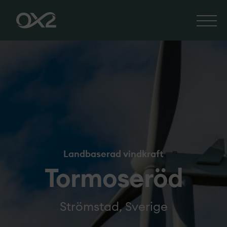
Landbaserad vindkraft
Tormoseröd
Strömstad, Sverige