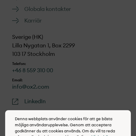
Globala kontakter
Karriär
Sverige (HK)
Lilla Nygatan 1, Box 2299
103 17 Stockholm
Telefon:
+46 8 559 310 00
Email:
info@ox2.com
LinkedIn
Denna webbplats använder cookies för att ge bästa
möjliga användarupplevelse. Genom att acceptera
godkänner du att cookies används. Om du vill ta reda