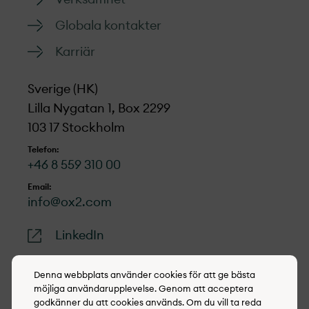
Globala kontakter
Karriär
Sverige (HK)
Lilla Nygatan 1, Box 2299
103 17 Stockholm
Telefon:
+46 8 559 310 00
Email:
info@ox2.com
LinkedIn
Denna webbplats använder cookies för att ge bästa
möjliga användarupplevelse. Genom att acceptera
godkänner du att cookies används. Om du vill ta reda