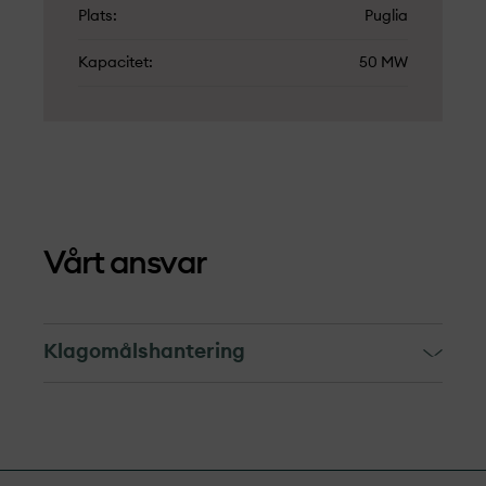
Plats
Puglia
Kapacitet
50 MW
Vårt ansvar
Klagomålshantering
Klagomålshantering
Mekanismen för klagomål riktar sig till
individer, samhällen och företag som har