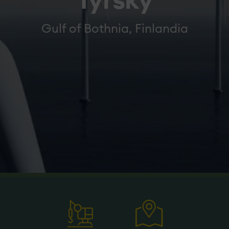
Tyrsky
Gulf of Bothnia, Finlandia