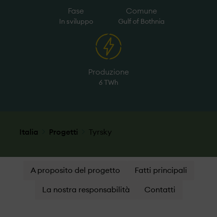
Fase
Comune
In sviluppo
Gulf of Bothnia
Produzione
6 TWh
Italia
Progetti
Tyrsky
A proposito del progetto
Fatti principali
La nostra responsabilità
Contatti