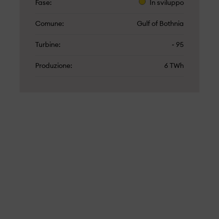
Fase
In sviluppo
Comune
Gulf of Bothnia
Turbine
~ 95
Produzione
6 TWh