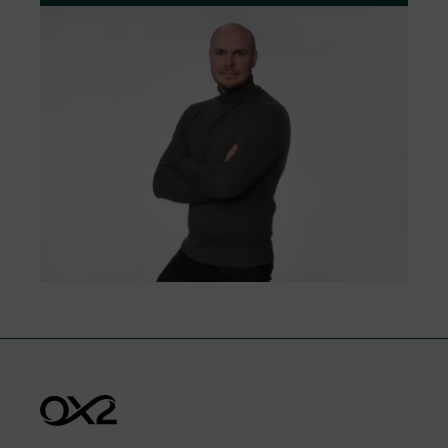
costruzione e nella loro gestione operativa.
Siamo aperti al dialogo con i nostri
interlocutori e faremo il possibile per dare
riscontro in modo adeguato.
Modulo da compilare per la
segnalazione