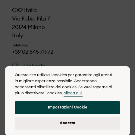
OX2 Italia
Via Fabio Filzi 7
20124 Milano
Italy
Telefono:
+39 02 845 71972
LinkedIn
Questo sito utilizza i cookies per garantire agli utenti
la migliore esperienza possibile. Accettando
acconsenti all’utilizzo dei cookies. Se vuoi saperne di
più o disattivare i cookies,
clicca qui.
.
© 2022-2026 OX2
Impostazioni Cookie
Gestione dei Cookie
Politica di integrità
Accetto