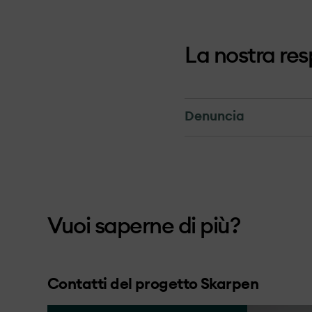
La nostra res
Denuncia
Denuncia
Le segnalazioni ad OX2
aziende per comunicazi
Vuoi saperne di più?
OX2 prende in consider
delle soluzioni idonee
miglioramento continuo
Contatti del progetto Skarpen
gestione operativa.