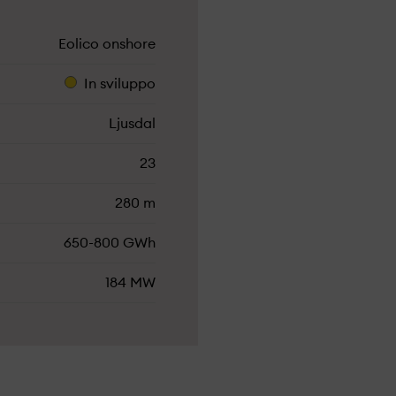
Eolico onshore
In sviluppo
Ljusdal
23
280 m
650-800 GWh
184 MW