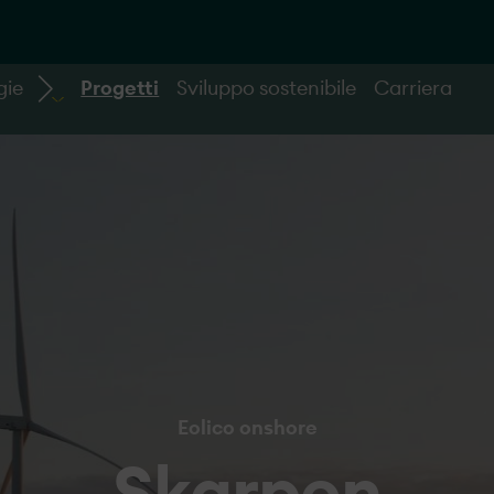
gie
Progetti
Sviluppo sostenibile
Carriera
Eolico onshore