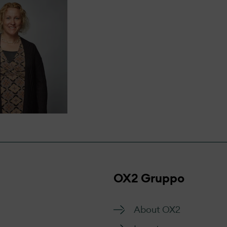
 con i nostri interlocutori e faremo il possibile per dar
re per la segnalazione
OX2 Gruppo
About OX2