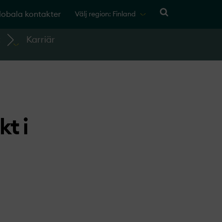
lobala kontakter
Välj region: Finland
t
Karriär
t­ i