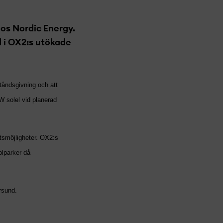
ios Nordic Energy.
d i OX2:s utökade
ståndsgivning och att
MW solel vid planerad
etsmöjligheter. OX2:s
olparker då
rsund.