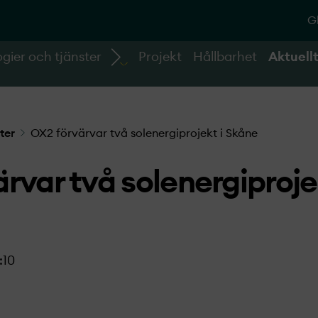
G
gier och tjänster
Projekt
Hållbarhet
Aktuell
ter
OX2 förvärvar två solenergiprojekt­ i Skåne
rvar två solenergiprojek
:10