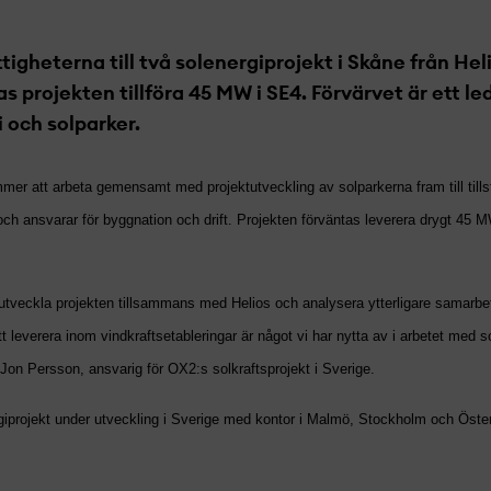
tigheterna till två solenergiprojekt­ i Skåne från Hel
s projekt­en tillföra 45 MW i SE4. Förvärvet är ett le
 och solparker.
mmer att arbeta gemensamt med projekt­utveckling av solparkerna fram till till
och ansvarar för byggnation och drift. Projekt­en förväntas leverera drygt 45 
eutveckla projekt­en tillsammans med Helios och analysera ytterligare samarb
t leverera inom vindkraftsetableringar är något vi har nytta av i arbetet med s
Jon Persson, ansvarig för OX2:s solkraftsprojekt­ i Sverige.
giprojekt­ under utveckling i Sverige med kontor i Malmö, Stockholm och Öste