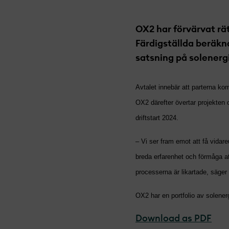
OX2 har förvärvat rät
Färdigställda beräkna
satsning på solenergi
Avtalet innebär att parterna ko
OX2 därefter övertar projekt­en 
driftstart 2024.
– Vi ser fram emot att få vidar
breda erfarenhet och förmåga at
processerna är likartade, säger 
OX2 har en portfolio av solener
Download as PDF