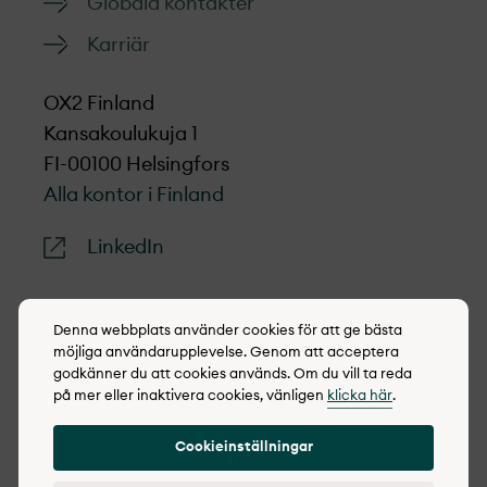
Globala kontakter
Karriär
OX2 Finland
Kansakoulukuja 1
FI-00100 Helsingfors
Alla kontor i Finland
LinkedIn
Denna webbplats använder cookies för att ge bästa
möjliga användarupplevelse. Genom att acceptera
© 2022-2026 OX2
godkänner du att cookies används. Om du vill ta reda
på mer eller inaktivera cookies, vänligen
klicka här
.
Cookie policy
Integritetspolicy
Cookieinställningar