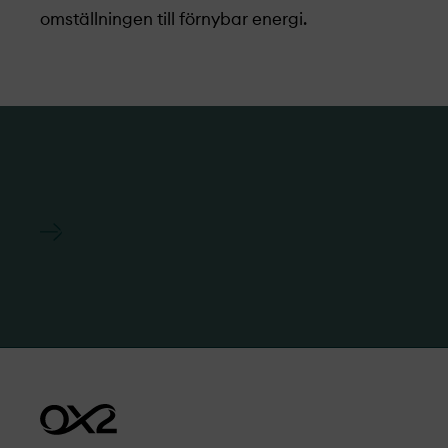
omställningen till förnybar energi.
Du kan läsa mer om vår strategi och
affärsverksamhet på koncernens
webbplats