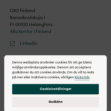
OX2 Finland
Kansakoulukuja 1
FI-00100 Helsingfors
Alla kontor i Finland
LinkedIn
Denna webbplats använder cookies för att ge bästa
möjliga användarupplevelse. Genom att acceptera
© 2022-2026 OX2
godkänner du att cookies används. Om du vill ta reda
på mer eller inaktivera cookies, vänligen
klicka här
.
Cookie policy
Integritetspolicy
Cookieinställningar
Godkänn