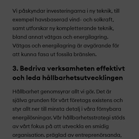
Vi påskyndar investeringarna i ny teknik, till
exempel havsbaserad vind- och solkraft,
samt utforskar ny kompletterande teknik,
bland annat vätgas och energilagring.
Vätgas och energilagring är avgörande för
att kunna fasa ut fossila bränslen.
3. Bedriva verksamheten effektivt
och leda hållbarhets­­utvecklingen
Hållbarhet genomsyrar allt vi gör. Det är
själva grunden för vårt företags existens och
styr allt ner till minsta detalj i våra förnybara
energilösningar. Vår hållbarhets­­strategi stöds
av vårt fokus på att utveckla en smidig
organisation. präglad av entreprenörsanda,