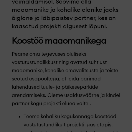
võimaldamisel. Soovime olla
maaomanike ja kohalike elanike jaoks
õiglane ja läbipaistev partner, kes on
kaasatud projekti algusest lõpuni.
Koostöö maaomanikega
Peame oma tegevuses oluliseks
vastutustundlikkust ning avatud suhtlust
maaomanike, kohalike omavalitsuste ja teiste
seotud osapooltega, et leida parimad
lahendused tuule- ja päikeseparkide
arendamiseks. Oleme usaldusväärne ja kindel
partner kogu projekti eluea vältel.
Teeme kohaliku kogukonnaga koostööd
vastutustundlikult projekti igas etapis,