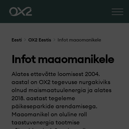
Eesti
OX2 Eestis
Infot maaomanikele
Infot maaomanikele
Alates ettevõtte loomisest 2004.
aastal on OX2 tegevuse nurgakiviks
olnud maismaatuulenergia ja alates
2018. aastast tegeleme
päikeseparkide arendamisega.
Maaomanikel on oluline roll
taastuvenergia tootmise