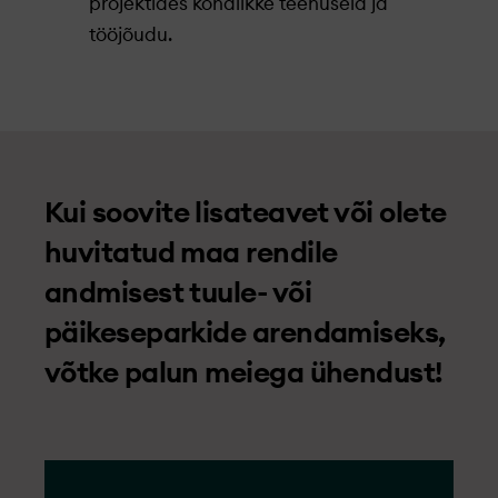
projektides kohalikke teenuseid ja
tööjõudu.
Kui soovite lisateavet või olete
huvitatud maa rendile
andmisest tuule- või
päikeseparkide arendamiseks,
võtke palun meiega ühendust!