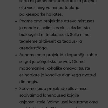
seda nii planeerimisfaasis kui ka projekti
ellu viies ning valminud tuule-ja
päikeseparke hallates.
Peame oma projektide ettevalmistuses
ja nende elluviimises oluliseks kaitsta
bioloogilist mitmekesisust. Selle nimel
tegeleme aktiivselt ka teadus- ja
arendustööga.
Anname oma projektide kogumõju kohta
selget ja põhjalikku teavet. Oleme
maaomanike, kohalike omavalitsuste
esindajate ja kohalike elanikega avatud
dialoogis.
Soovime leida projektide elluviimisel
sobivaimad lahendused kõigile
asjaosalistele. Võimalusel kasutame oma