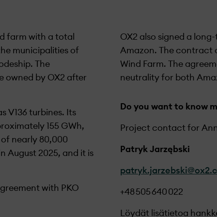
 farm with a total
OX2 also signed a long
he municipalities of
Amazon. The contract 
vodeship. The
Wind Farm. The agreem
 be owned by OX2 after
neutrality for both Am
Do you want to know 
s V136 turbines. Its
roximately 155
GWh,
Project contact for
Ann
 of
nearly 80,000
Patryk Jarzębski
 August 2025, and it is
patryk.jarzebski@ox2.
 agreement with PKO
+48
505
640
022
Löydät lisätietoa hankk