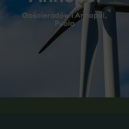
Gościeradów i Annopol,
Puola