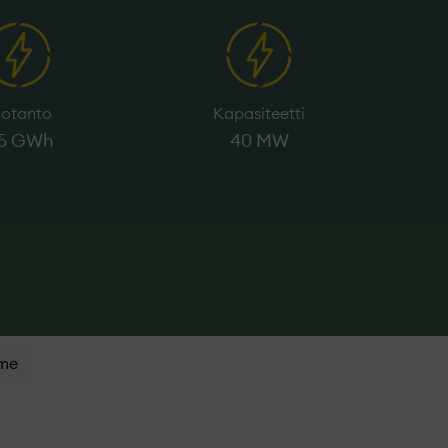
uotanto
Kapasiteetti
55 GWh
40 MW
mme