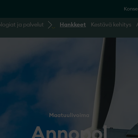
Konse
logiat ja palvelut
Hankkeet
Kestävä kehitys
Maatuulivoima
Annopol