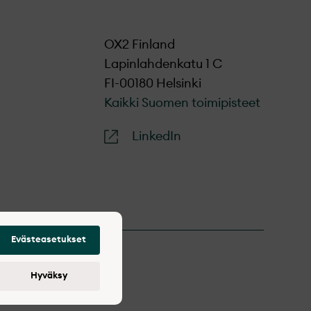
.
ä ratkaisemaan
ehty OX2:lle tai
OX2 Finland
yksen toimintaan
Lapinlahdenkatu 1 C
FI-00180 Helsinki
Kaikki Suomen toimipisteet
kaikki saamamme
LinkedIn
Evästeasetukset
Hyväksy