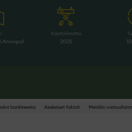
ti
Käyttöönotto
T
i Annopol
2025
1
edot hankkeesta
Keskeiset faktat
Meidän vastuulla