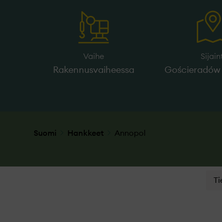
Vaihe
Sijain
Rakennusvaiheessa
Gościeradów 
Suomi
Hankkeet
Annopol
Ti