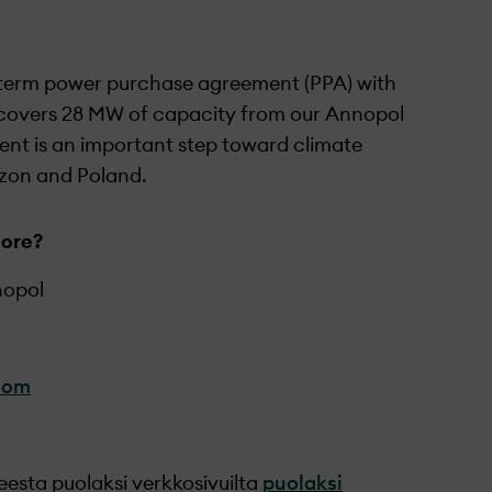
-term power purchase agreement (PPA) with
covers 28 MW of capacity from our
Annopol
ent is
an important step
toward climate
azon and Poland.
more?
opol
com
eesta puolaksi verkkosivuilta
puolaksi