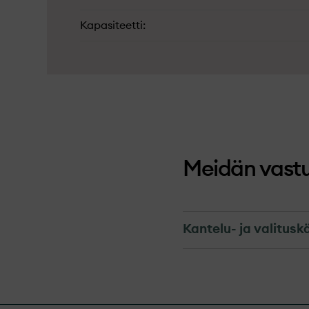
Kapasiteetti
Meidän vast
Kantelu- ja valitus
Kantelu- ja va
Kantelu- ja valituskäytä