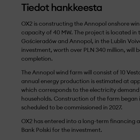
Tiedot hankkeesta
OX2 is constructing the
Annopol
onshore wind
capacity of 40 MW. The project
is located in
t
Gościeradów
and
Annopol
, in the Lublin Voi
investment, worth over PLN 340 million, will
completion.
The
Annopol
wind farm will consist of 10 Vesta
annual energy production is estimated at
app
which corresponds to the electricity demand
households. Construction of the farm began in
scheduled to be commissioned in 2027.
OX2 has entered into a long-term financing
Bank Polski for the investment.