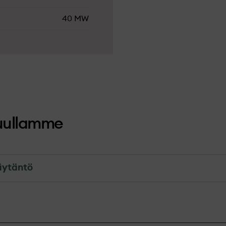
40 MW
uullamme
käytäntö
lituskäytäntö
ntömme on tarkoitettu niille yksilöille, yhteisöille ja yr