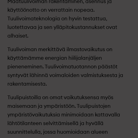
Maatuulivoiman rakentaminen, asennus ja
käyttöönotto on verrattain nopeaa.
Tuulivoimateknologia on hyvin testattua,
luotettavaa ja sen ylläpitokustannukset ovat
alhaiset.
Tuulivoiman merkittävä ilmastovaikutus on
käyttämämme energian hiilijalanjäljen
pieneneminen. Tuulivoimatuotannon päästöt
syntyvät lähinnä voimaloiden valmistuksesta ja
rakentamisesta.
Tuulipuistoilla on omat vaikutuksensa myös
maisemaan ja ympäristöön. Tuulipuistojen
ympäristövaikutuksia minimoidaan kattavalla
lähtötilanteen selvittämisellä ja hyvällä
suunnittelulla, jossa huomioidaan alueen