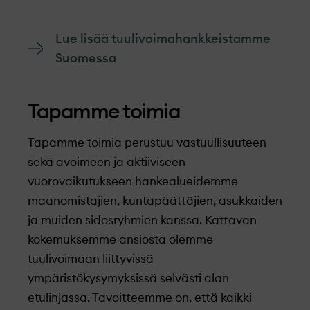
Lue lisää tuulivoimahankkeistamme
Suomessa
Tapamme toimia
Tapamme toimia perustuu vastuullisuuteen
sekä avoimeen ja aktiiviseen
vuorovaikutukseen hankealueidemme
maanomistajien, kuntapäättäjien, asukkaiden
ja muiden sidosryhmien kanssa. Kattavan
kokemuksemme ansiosta olemme
tuulivoimaan liittyvissä
ympäristökysymyksissä selvästi alan
etulinjassa. Tavoitteemme on, että kaikki