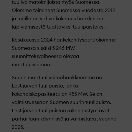
tuulivoimatoimijoista myös Suomessa.
Olemme toimineet Suomessa vuodesta 2012
ja meillä on vahva kokemus hankkeiden
läpiviemisestä tuottaviksi tuulipuistoiksi.
Kesäkuussa 2024 hankekehitysportfoliomme
Suomessa sisälsi
5 246
MW
suunnitteluvaiheessa olevaa
maatuulivoimaa.
Suurin maatuulivoimahankkeemme on
Lestijärven tuulipuisto, jonka
kokonaiskapasiteetti on 455 MW. Se on
valmistuessaan Suomen suurin tuulipuisto.
Lestijärven tuulipuiston rakennustyöt ovat
parhaillaan käynnissä ja valmistuvat vuonna
2025.