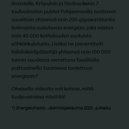
ilmastolle. Kröpulnin ja Storbackenin 7
tuulivoimalan puistot Pohjanmaalla tuottavat
vuosittain yhteensä noin 200 gigawattituntia
kotimaista uusiutuvaa energiaa, joka vastaa
noin 40 000 kotitalouden vuotuista
sähkönkulutusta. Lisäksi ne pienentävät
hiilidioksidipäästöjä yhteensä noin 100 000
tonnia vuodessa verrattuna fossiilisilla
polttoaineilla Suomessa tuotettuun
energiaan.*
Oheiselta videolta voit katsoa, miltä
tuulipuistoissa näyttää!
*) Energiavirasto, Jäännösjakauma 2021 -julkaisu