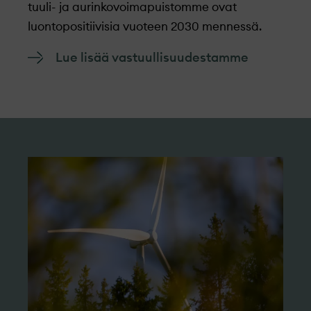
tuuli- ja aurinkovoimapuistomme ovat
luontopositiivisia vuoteen 2030 mennessä.
Lue lisää vastuullisuudestamme