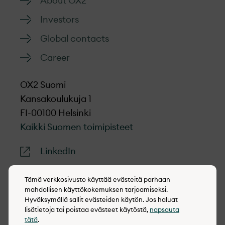
About OX2
Investors
Global contacts
Career
OX2 Suomi
Kansakoulukuja 1
FI-00100 Helsinki
Kaikki Suomen toimipisteet
LinkedIn
Tämä verkkosivusto käyttää evästeitä parhaan
mahdollisen käyttökokemuksen tarjoamiseksi.
Hyväksymällä sallit evästeiden käytön. Jos haluat
© 2022-2026 OX2
lisätietoja tai poistaa evästeet käytöstä,
napsauta
tätä
.