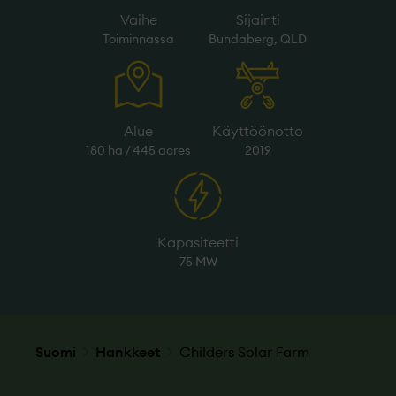
Vaihe
Sijainti
Toiminnassa
Bundaberg, QLD
Alue
Käyttöönotto
180 ha / 445 acres
2019
Kapasiteetti
75 MW
Suomi
Hankkeet
Childers Solar Farm