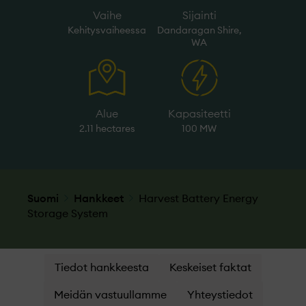
Vaihe
Sijainti
Kehitysvaiheessa
Dandaragan Shire,
WA
Alue
Kapasiteetti
2.11 hectares
100 MW
Suomi
Hankkeet
Harvest Battery Energy
Storage System
Tiedot hankkeesta
Keskeiset faktat
Meidän vastuullamme
Yhteystiedot