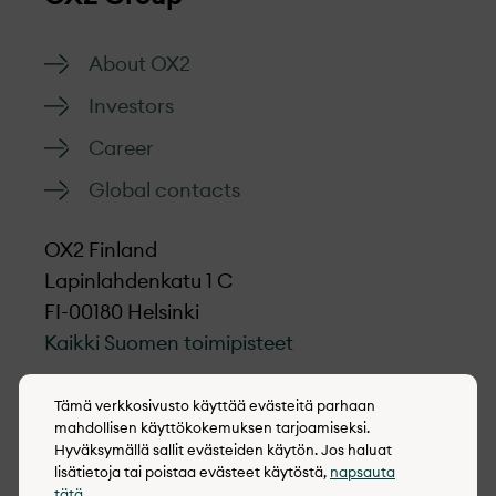
About OX2
Investors
Career
Global contacts
OX2 Finland
Lapinlahdenkatu 1 C
FI-00180 Helsinki
Kaikki Suomen toimipisteet
LinkedIn
Tämä verkkosivusto käyttää evästeitä parhaan
mahdollisen käyttökokemuksen tarjoamiseksi.
Hyväksymällä sallit evästeiden käytön. Jos haluat
lisätietoja tai poistaa evästeet käytöstä,
napsauta
tätä
.