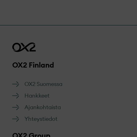
hankkeitamme aina varhaisesta
kunnioittavasti, objektiivisesti ja
suunnitteluvaiheesta rakentamiseen ja
tehokkaasti.
hallinnointiin saakka.
Siirry lomakkeeseen
OX2 Finland
OX2 Suomessa
Hankkeet
Ajankohtaista
Yhteystiedot
OX2 Group