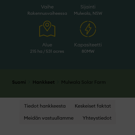
Vaihe
Sijainti
Rakennusvaiheessa
Mulwala, NSW
Alue
Kapasiteetti
215 ha / 531 acres
80MW
Suomi
Hankkeet
Mulwala Solar Farm
Tiedot hankkeesta
Keskeiset faktat
Meidän vastuullamme
Yhteystiedot