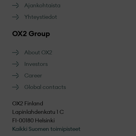
Ajankohtaista
hankkeitamme aina varhaisesta
kunnioittavasti, objektiivisesti ja
suunnitteluvaiheesta rakentamiseen ja
tehokkaasti.
Yhteystiedot
hallinnointiin saakka.
Siirry lomakkeeseen
OX2 Group
About OX2
Investors
Career
Global contacts
OX2 Finland
Lapinlahdenkatu 1 C
FI-00180 Helsinki
Kaikki Suomen toimipisteet