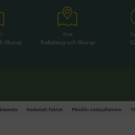
ti
Alue
T
ch Skurup
Trelleborg och Skurup
5
nkkeesta
Keskeiset faktat
Meidän vastuullamme
Y