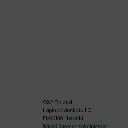
kaikki saamamme
OX2 Finland
Lapinlahdenkatu 1 C
FI-00180 Helsinki
Kaikki Suomen toimipisteet