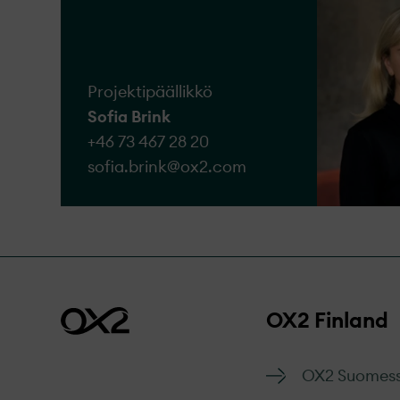
rakentamiseen ja hall
Tunnustamme, että kai
valitukset käsitellään 
Siirry lomakkeese
Projektipäällikkö
Sofia Brink
+46 73 467 28 20
sofia.brink@​ox2.com
OX2 Finland
OX2 Suomes