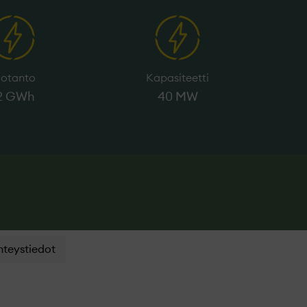
uotanto
Kapasiteetti
2 GWh
40 MW
hteystiedot