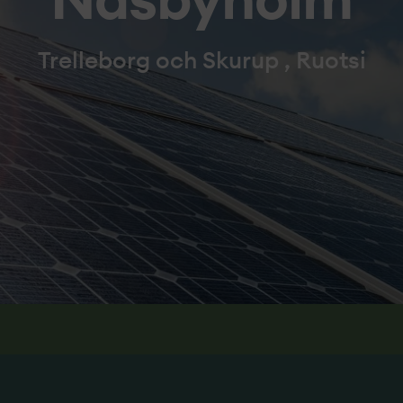
Näsbyholm
Trelleborg och Skurup , Ruotsi