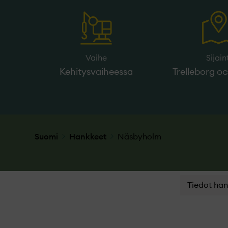
Vaihe
Sijain
Kehitysvaiheessa
Trelleborg o
Suomi
Hankkeet
Näsbyholm
Tiedot ha