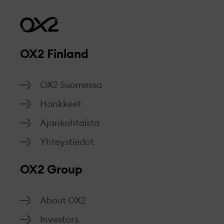
Kestävyys on luontainen osa
saamamme valitukset käsitellään
hankkeitamme aina varhaisesta
kunnioittavasti, objektiivisesti ja
suunnitteluvaiheesta rakentamiseen ja
tehokkaasti.
hallinnointiin saakka.
OX2 Finland
Siirry lomakkeeseen
OX2 Suomessa
Hankkeet
Ajankohtaista
Yhteystiedot
OX2 Group
About OX2
Investors