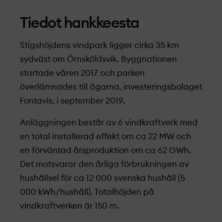
Tiedot hankkeesta
Stigshöjdens vindpark ligger cirka 35 km
sydväst om Örnsköldsvik. Byggnationen
startade våren 2017 och parken
överlämnades till ägarna, investeringsbolaget
Fontavis, i september 2019.
Anläggningen består av 6 vindkraftverk med
en total installerad effekt om ca 22 MW och
en förväntad årsproduktion om ca 62 GWh.
Det motsvarar den årliga förbrukningen av
hushållsel för ca 12 000 svenska hushåll (5
000 kWh/hushåll). Totalhöjden på
vindkraftverken är 150 m.