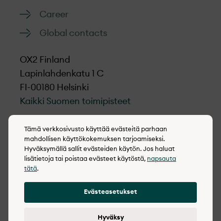
Career
Global contacts
OX2 Finland
Lapinlahdenkatu 1 C
FI-00180 Helsinki
Kaikki Suomen toimipisteet
LinkedIn
Tämä verkkosivusto käyttää evästeitä parhaan
mahdollisen käyttökokemuksen tarjoamiseksi.
Hyväksymällä sallit evästeiden käytön. Jos haluat
lisätietoja tai poistaa evästeet käytöstä,
napsauta
tätä
.
© 2022-2026 OX2
Evästeasetukset
Cookie policy
Intergrity policy
Hyväksy