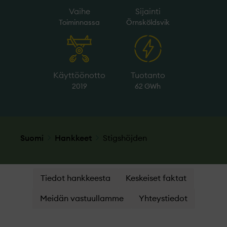
Vaihe
Sijainti
Toiminnassa
Örnsköldsvik
Käyttöönotto
Tuotanto
2019
62 GWh
Suomi
Hankkeet
Stigshöjden
Tiedot hankkeesta
Keskeiset faktat
Meidän vastuullamme
Yhteystiedot