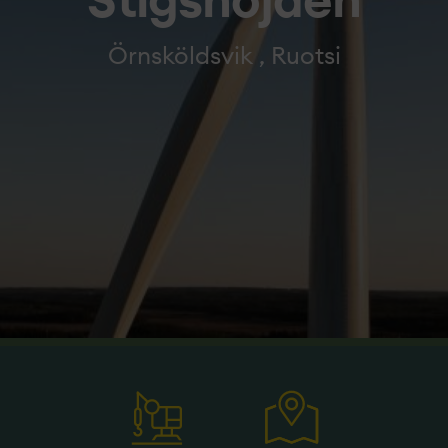
Stigshöjden
Örnsköldsvik , Ruotsi