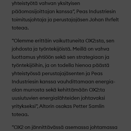
yhteistyötä vahvan yksityisen
pääomasijoittajan kanssa”, Peas Industriesin
toimitusjohtaja ja perustajajäsen Johan Ihrfelt
toteaa.
”Olemme erittäin vaikuttuneita OX2:sta, sen
johdosta ja työntekijöistä. Meillä on vahva
luottamus yhtiöön sekä sen strategiaan ja
työntekijöihin, ja on todella hienoa päästä
yhteistyössä perustajajäsenten ja Peas
Industriesin kanssa vauhdittamaan energia-
alan murrosta sekä kehittämään OX2:ta
uusiutuvien energialähteiden johtavaksi
yritykseksi”, Altorin osakas Petter Samlin
toteaa.
”OX2 on jännittävässä asemassa johtamassa