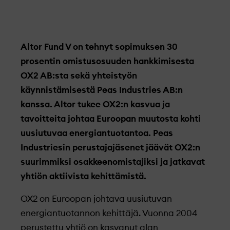
Altor Fund V on tehnyt sopimuksen 30
prosentin omistusosuuden hankkimisesta
OX2 AB:sta sekä yhteistyön
käynnistämisestä Peas Industries AB:n
kanssa. Altor tukee OX2:n kasvua ja
tavoitteita johtaa Euroopan muutosta kohti
uusiutuvaa energiantuotantoa. Peas
Industriesin perustajajäsenet jäävät OX2:n
suurimmiksi osakkeenomistajiksi ja jatkavat
yhtiön aktiivista kehittämistä.
OX2 on Euroopan johtava uusiutuvan
energiantuotannon kehittäjä. Vuonna 2004
perustettu yhtiö on kasvanut alan