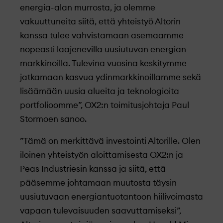
energia-alan murrosta, ja olemme
vakuuttuneita siitä, että yhteistyö Altorin
kanssa tulee vahvistamaan asemaamme
nopeasti laajenevilla uusiutuvan energian
markkinoilla. Tulevina vuosina keskitymme
jatkamaan kasvua ydinmarkkinoillamme sekä
lisäämään uusia alueita ja teknologioita
portfolioomme”, OX2:n toimitusjohtaja Paul
Stormoen sanoo.
”Tämä on merkittävä investointi Altorille. Olen
iloinen yhteistyön aloittamisesta OX2:n ja
Peas Industriesin kanssa ja siitä, että
pääsemme johtamaan muutosta täysin
uusiutuvaan energiantuotantoon hiilivoimasta
vapaan tulevaisuuden saavuttamiseksi”,