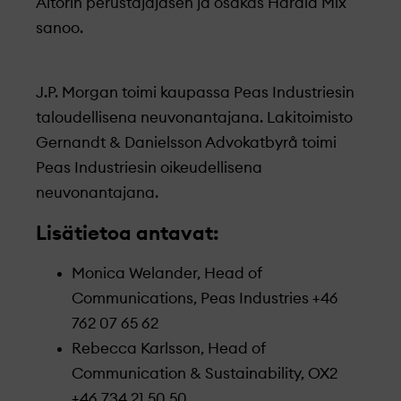
Altorin perustajajäsen ja osakas Harald Mix
sanoo.
J.P. Morgan toimi kaupassa Peas Industriesin
taloudellisena neuvonantajana. Lakitoimisto
Gernandt & Danielsson Advokatbyrå toimi
Peas Industriesin oikeudellisena
neuvonantajana.
Lisätietoa antavat:
Monica Welander, Head of
Communications, Peas Industries +46
762 07 65 62
Rebecca Karlsson, Head of
Communication & Sustainability, OX2
+46 734 21 50 50