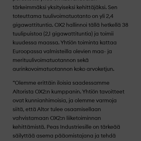
tärkeimmäksi yksityiseksi kehittäjäksi. Sen
toteuttama tuulivoimatuotanto on yli 2,4
gigawattituntia. OX2 hallinnoi tällä hetkellä 38
tuulipuistoa (2,1 gigawattituntia) ja toimii
kuudessa maassa. Yhtiön toiminta kattaa
Euroopassa valmisteilla olevien maa- ja
merituulivoimatuotannon sekä
aurinkovoimatuotannon koko arvoketjun.
”Olemme erittäin iloisia saadessamme
Altorista OX2:n kumppanin. Yhtiön tavoitteet
ovat kunnianhimoisia, ja olemme varmoja
siitä, että Altor tulee osaamisellaan
vahvistamaan OX2:n liiketoiminnan
kehittämistä. Peas Industriesille on tärkeää
säilyttää asema pääomistajana ja tehdä